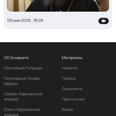
06 мая 2026 18:26
Об Экзархате
Материалы
Cвятейший Патриарх
Новости
Патриарший Экзарх
Помочь
Африки
Документы
Северо-Африканская
епархия
Пресса о нас
Южно-Африканская
Видео
епархия