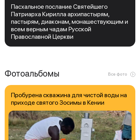
Пасхальное послание Святейшего
Патриарха Кирилла архипастырям,
пастырям, диаконам, монашествующим и
всем верным чадам Русской
Православной Церкви
Фотоальбомы
Все фото
Пробурена скважина для чистой воды на
приходе святого Зосимы в Кении