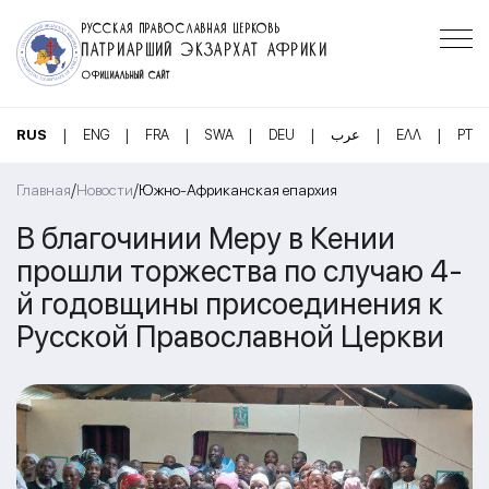
РУССКАЯ ПРАВОСЛАВНАЯ ЦЕРКОВЬ
ПАТРИАРШИЙ ЭКЗАРХАТ АФРИКИ
ОФИЦИАЛЬНЫЙ САЙТ
|
|
|
|
|
|
|
RUS
ENG
FRA
SWA
DEU
عرب
ΕΛΛ
PT
/
/
Главная
Новости
Южно-Африканская епархия
В благочинии Меру в Кении
прошли торжества по случаю 4-
й годовщины присоединения к
Русской Православной Церкви