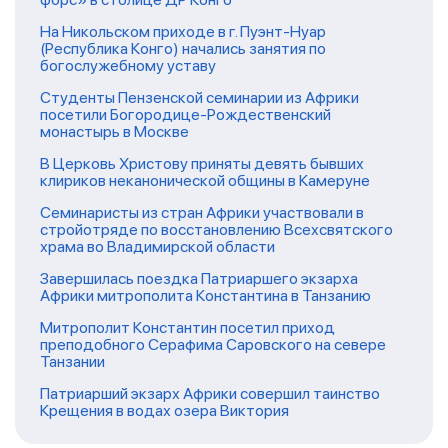
На Никольском приходе в г. Пуэнт-Нуар
(Республика Конго) начались занятия по
богослужебному уставу
Студенты Пензенской семинарии из Африки
посетили Богородице-Рождественский
монастырь в Москве
В Церковь Христову приняты девять бывших
клириков неканонической общины в Камеруне
Семинаристы из стран Африки участвовали в
стройотряде по восстановлению Всехсвятского
храма во Владимирской области
Завершилась поездка Патриаршего экзарха
Африки митрополита Константина в Танзанию
Митрополит Константин посетил приход
преподобного Серафима Саровского на севере
Танзании
Патриарший экзарх Африки совершил таинство
Крещения в водах озера Виктория