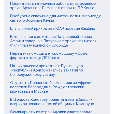
Проведены отделочные работы во временном
храме Архангела Рафаила в столице ДР Конго
Пробурена скважина для чистой воды на приходе
святого Зосимы в Кении
Благочинный приходов в ЮАР посетил Замбию
В день своего рождения Патриарший экзарх
Африки совершил Литургию в храме святителя
Филиппа в Мещанской Слободе
Передана помощь детскому дому «Оран ля
форс» в столице ДР Конго
На Никольском приходе в г. Пуэнт-Нуар
(Республика Конго) начались занятия по
богослужебному уставу
Студенты Пензенской семинарии из Африки
посетили Богородице-Рождественский
монастырь в Москве
В Церковь Христову приняты девять бывших
клириков неканонической общины в Камеруне
Семинаристы из стран Африки участвовали в