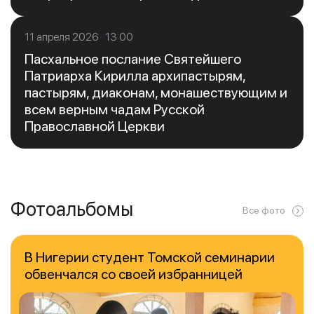
11 апреля 2026 13:00
Пасхальное послание Святейшего
Патриарха Кирилла архипастырям,
пастырям, диаконам, монашествующим и
всем верным чадам Русской
Православной Церкви
Фотоальбомы
Все фото
В Нигерии студент Томской семинарии
обвенчался со своей избранницей