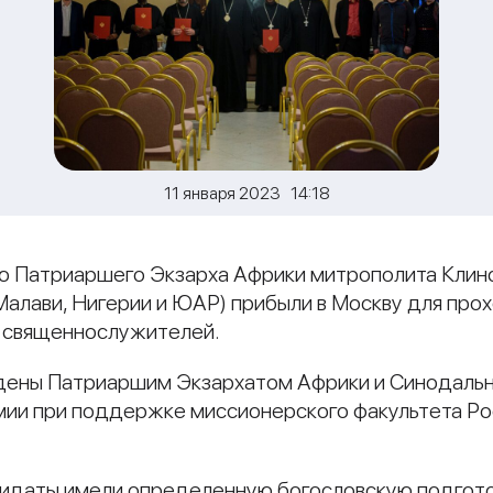
11 января 2023 14:18
нию Патриаршего Экзарха Африки митрополита Клин
 Малави, Нигерии и ЮАР) прибыли в Москву для про
и священнослужителей.
едены Патриаршим Экзархатом Африки и Синодаль
мии при поддержке миссионерского факультета Ро
дидаты имели определенную богословскую подгото