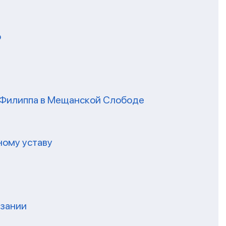
о
я Филиппа в Мещанской Слободе
ному уставу
нзании