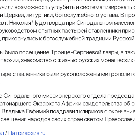
чили возможность углубить и систематизировать с
ии Церкви, литургики, богослужебного устава. В п
свт. Николая Чудотворца при Синодальном миссион
 руководством опытных пастырей ставленники при
 прикоснулись к богослужебной традиции Русской
ы было посещение Троице-Сергиевой лавры, а так
епархии, знакомство с жизнью русских монашеских 
етыре ставленника были рукоположены митрополит
.
але Синодального миссионерского отдела председ
атриаршего Экзархата Африки свидетельства об о
Владыка Евфимий поздравил клириков с окончание
освещения народов своих стран светом Православи
ел
/
Патриархия.ru