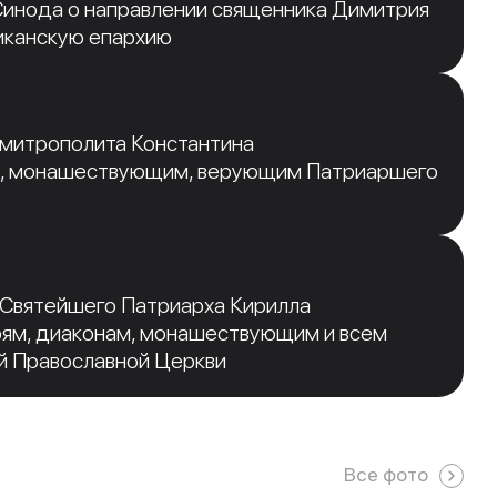
инода о направлении священника Димитрия
иканскую епархию
 митрополита Константина
, монашествующим, верующим Патриаршего
 Святейшего Патриарха Кирилла
рям, диаконам, монашествующим и всем
й Православной Церкви
Все фото