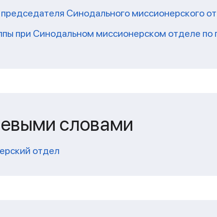
о председателя Синодального миссионерского о
уппы при Синодальном миссионерском отделе по 
чевыми словами
ерский отдел