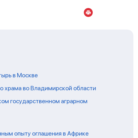
ырь в Москве
го храма во Владимирской области
ском государственном аграрном
нным опыту оглашения в Африке