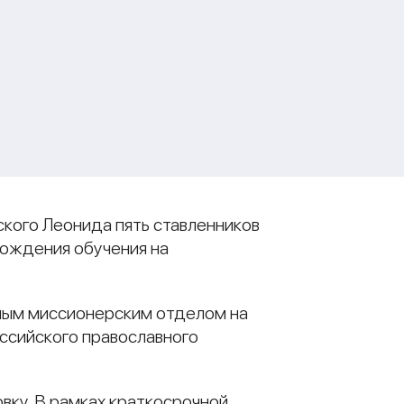
ского Леонида пять ставленников
хождения обучения на
ным миссионерским отделом на
ссийского православного
вку. В рамках краткосрочной