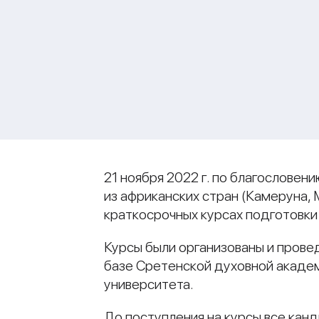
21 ноября 2022 г. по благослове
из африканских стран (Камеруна,
краткосрочных курсах подготовк
Курсы были организованы и пров
базе Сретенской духовной акаде
университета.
До поступления на курсы все кан