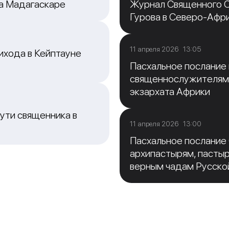
на Мадагаскаре
Журнал Священного С
Гурова в Северо-Афр
11 апреля 2026 13:05
ихода в Кейптауне
Пасхальное послание
священнослужителям
экзархата Африки
ути священника в
11 апреля 2026 13:00
Пасхальное послание
архипастырям, пасты
верным чадам Русско