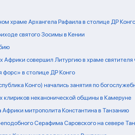
ом храме Архангела Рафаила в столице ДР Конг
риходе святого Зосимы в Кении
мбию
рх Африки совершил Литургию в храме святител
 форс» в столице ДР Конго
еспублика Конго) начались занятия по богослужеб
их клириков неканонической общины в Камеруне
а Африки митрополита Константина в Танзанию
реподобного Серафима Саровского на севере Та