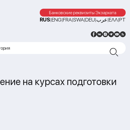
Банковские реквизиты Экзархата
RUS
ENG
FRA
SWA
DEU
عرب
ΕΛΛ
PT
|
|
|
|
|
|
|
тория
ние на курсах подготовки