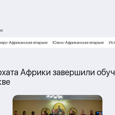
ео
веро-Африканская епархия
Южно-Африканская епархия
Ис
хата Африки завершили обуче
кве