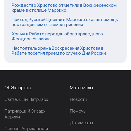
Рождество Христово отметили в Воскресенском
храме в столице Марокко
Приход Русской Церкви в Марокко оказал помощь
пострадавшим от землетрясения
Храму в Рабате передан образ праведного
Феодора Ушакова
Настоятель храма Воскресения Христова в
Рабате посетил прием по случаю Дня России
Об Экзархате
Материалы
Cвятейший Патриарх
Новости
Патриарший Экзарх
Помочь
Африки
Документы
Северо-Африканская