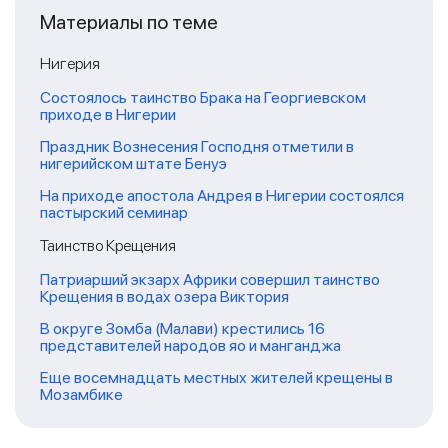
Материалы по теме
Нигерия
Состоялось таинство Брака на Георгиевском
приходе в Нигерии
Праздник Вознесения Господня отметили в
нигерийском штате Бенуэ
На приходе апостола Андрея в Нигерии состоялся
пастырский семинар
Таинство Крещения
Патриарший экзарх Африки совершил таинство
Крещения в водах озера Виктория
В округе Зомба (Малави) крестились 16
представителей народов яо и манганджа
Еще восемнадцать местных жителей крещены в
Мозамбике