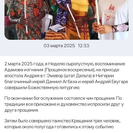
03 марта 2025 12:33
2 марта 2025 года, в Неделю сыропустную, воспоминание
Адамова изгнания (Прощеное воскресенье), на приходе
апостола Андрея в г. Эмевор (штат Дельта) в Нигерии
благочинный иерей Даниил Агбаза и иерей Андрей Евугаре
совершили Божественную литургию.
По окончании богослужения состоялся чин прощения. По
традиции все прихожане и духовенство испросили друг у
друга прощения.
Затем было совершено таинство Крещения трех человек,
которые около полугода готовились к этому событию.