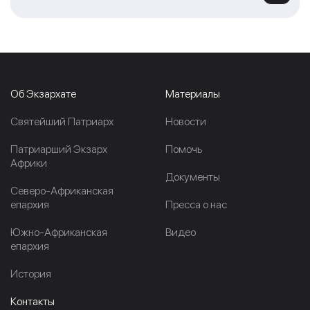
Об Экзархате
Материалы
Cвятейший Патриарх
Новости
Патриарший Экзарх
Помочь
Африки
Документы
Северо-Африканская
епархия
Пресса о нас
Южно-Африканская
Видео
епархия
История
Контакты