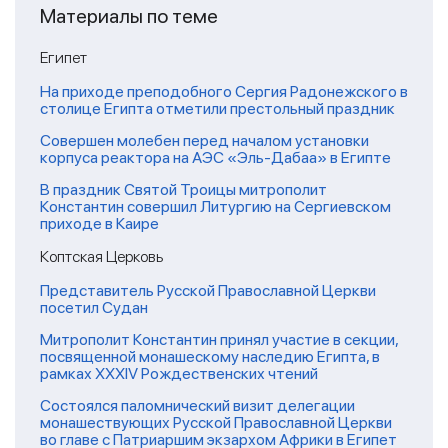
Материалы по теме
Египет
На приходе преподобного Сергия Радонежского в
столице Египта отметили престольный праздник
Совершен молебен перед началом установки
корпуса реактора на АЭС «Эль-Дабаа» в Египте
В праздник Святой Троицы митрополит
Константин совершил Литургию на Сергиевском
приходе в Каире
Коптская Церковь
Представитель Русской Православной Церкви
посетил Судан
Митрополит Константин принял участие в секции,
посвященной монашескому наследию Египта, в
рамках XXXIV Рождественских чтений
Состоялся паломнический визит делегации
монашествующих Русской Православной Церкви
во главе с Патриаршим экзархом Африки в Египет