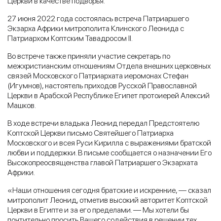
Церкви в качестве подворья.
27 июня 2022 года состоялась встреча Патриаршего
Экзарха Африки митрополита Клинского Леонида с
Патриархом Коптским Тавадросом II.
Во встрече также приняли участие секретарь по
межхристианским отношениям Отдела внешних церковных
связей Московского Патриархата иеромонах Стефан
(Игумнов), настоятель приходов Русской Православной
Церкви в Арабской Республике Египет протоиерей Алексий
Машков.
В ходе встречи владыка Леонид передал Предстоятелю
Коптской Церкви письмо Святейшего Патриарха
Московского и всея Руси Кирилла с выражениями братской
любви и поддержки. В письме сообщается о назначении Его
Высокопреосвященства главой Патриаршего Экзархата
Африки.
«Наши отношения сегодня братские и искренние, — сказал
митрополит Леонид, отметив высокий авторитет Коптской
Церкви в Египте и за его пределами. — Мы хотели бы
почтительно просить Вашего содействия в решении тех