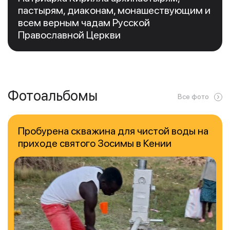
пастырям, диаконам, монашествующим и
всем верным чадам Русской
Православной Церкви
Фотоальбомы
Все фото
Пробурена скважина для чистой воды на
приходе святого Зосимы в Кении