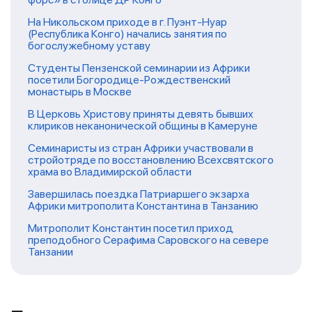
На Никольском приходе в г. Пуэнт-Нуар
(Республика Конго) начались занятия по
богослужебному уставу
Студенты Пензенской семинарии из Африки
посетили Богородице-Рождественский
монастырь в Москве
В Церковь Христову приняты девять бывших
клириков неканонической общины в Камеруне
Семинаристы из стран Африки участвовали в
стройотряде по восстановлению Всехсвятского
храма во Владимирской области
Завершилась поездка Патриаршего экзарха
Африки митрополита Константина в Танзанию
Митрополит Константин посетил приход
преподобного Серафима Саровского на севере
Танзании