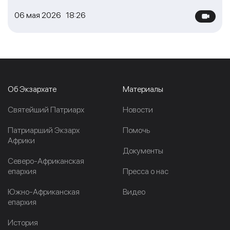
06 мая 2026 18:26
Об Экзархате
Материалы
Cвятейший Патриарх
Новости
Патриарший Экзарх
Помочь
Африки
Документы
Северо-Африканская
епархия
Пресса о нас
Южно-Африканская
Видео
епархия
История