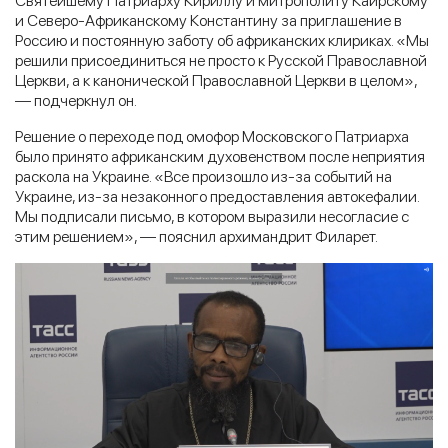
Святейшему Патриарху Кириллу и митрополиту Каирскому
и Северо-Африканскому Константину за приглашение в
Россию и постоянную заботу об африканских клириках. «Мы
решили присоединиться не просто к Русской Православной
Церкви, а к канонической Православной Церкви в целом»,
— подчеркнул он.
Решение о переходе под омофор Московского Патриарха
было принято африканским духовенством после неприятия
раскола на Украине. «Все произошло из-за событий на
Украине, из-за незаконного предоставления автокефалии.
Мы подписали письмо, в котором выразили несогласие с
этим решением», — пояснил архимандрит Филарет.