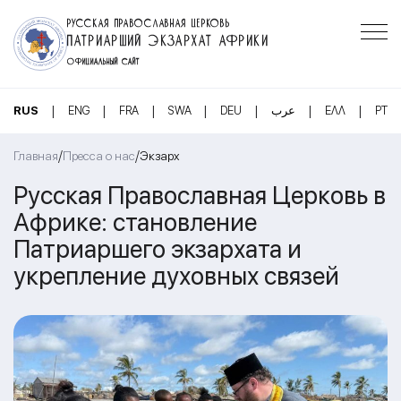
РУССКАЯ ПРАВОСЛАВНАЯ ЦЕРКОВЬ
ПАТРИАРШИЙ ЭКЗАРХАТ АФРИКИ
ОФИЦИАЛЬНЫЙ САЙТ
|
|
|
|
|
|
|
RUS
ENG
FRA
SWA
DEU
عرب
ΕΛΛ
PT
/
/
Главная
Пресса о нас
Экзарх
Русская Православная Церковь в
Африке: становление
Патриаршего экзархата и
укрепление духовных связей