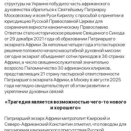
структуры на Украине побудило часть африканского
духовенства обратиться к Святейшему Патриарху
Московскому и всея Руси Кириллу с просьбой о принятии в
юрисдикцию Русской Православной Церкви для
сохранения верности каноническому Православию.
Ответом стало историческое решение Священного Синода
от 29 декабря 2021 года об образовании Патриаршего
экзархата Африки. За неполные четыре года это пастырское
решение положило начало масштабной духовной миссии:
сегодня экзархат объединяет сотни приходов в 36 странах
Африки, а число священнослужителей значительно
возросло. Паломничество 30 африканских клириков,
представляющих 21 страну пастырской ответственности
Патриаршего экзархата Африки, в Москву в августе 2025
года наглядно свидетельствует об этом развитии и
укреплении духовных связей.
«Трагедия является возможностью чего-то нового
и хорошего»
Патриарший экзарх Африки митрополит Каирский и
Северо-Африканский Константин отметил, что поводом для
расширения канонического присутствия Русской