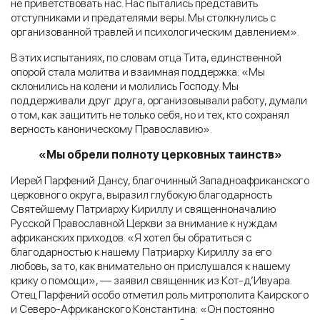
не приветствовать нас. Нас пытались представить
отступниками и предателями веры. Мы столкнулись с
организованной травлей и психологическим давлением».
В этих испытаниях, по словам отца Тита, единственной
опорой стала молитва и взаимная поддержка: «Мы
склонились на колени и молились Господу. Мы
поддерживали друг друга, организовывали работу, думали
о том, как защитить не только себя, но и тех, кто сохранял
верность каноническому Православию».
«Мы обрели полноту церковных таинств»
Иерей Парфений Дансу, благочинный Западноафриканского
церковного округа, выразил глубокую благодарность
Святейшему Патриарху Кириллу и священноначалию
Русской Православной Церкви за внимание к нуждам
африканских приходов. «Я хотел бы обратиться с
благодарностью к нашему Патриарху Кириллу за его
любовь, за то, как внимательно он прислушался к нашему
крику о помощи», — заявил священник из Кот-д’Ивуара.
Отец Парфений особо отметил роль митрополита Каирского
и Северо-Африканского Константина: «Он постоянно