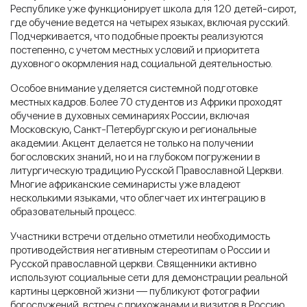
Республике уже функционирует школа для 120 детей-сирот,
где обучение ведется на четырех языках, включая русский.
Подчеркивается, что подобные проекты реализуются
постепенно, с учетом местных условий и приоритета
духовного окормления над социальной деятельностью.
Особое внимание уделяется системной подготовке
местных кадров. Более 70 студентов из Африки проходят
обучение в духовных семинариях России, включая
Московскую, Санкт-Петербургскую и региональные
академии. Акцент делается не только на получении
богословских знаний, но и на глубоком погружении в
литургическую традицию Русской Православной Церкви.
Многие африканские семинаристы уже владеют
несколькими языками, что облегчает их интеграцию в
образовательный процесс.
Участники встречи отдельно отметили необходимость
противодействия негативным стереотипам о России и
Русской православной церкви. Священники активно
используют социальные сети для демонстрации реальной
картины церковной жизни — публикуют фотографии
богослужений, встреч с прихожанами и визитов в Россию.