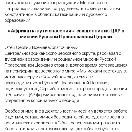
пастырское служение в юрисдикции Московского
Патриархата, развивая сотрудничество с митрополитом
Константином в области катехизации и духовного
образования.
«Африка на пути спасения»: священник из ЦАР о
миссии Русской Православной Церкви
Отец Сергий Воемава, благочинный
Центральноафриканского церковного округа, рассказал о
духовном возрождении и социальной миссии Русской
Православной Церкви в стране, долгое время остававшейся
на периферии православного мира. «Мы искали настоящую,
истинную веру и с Божьей помощью смогли
присоединиться к Русской Православной Церкви», —
подчеркнул отец Сергий, отметив, что ранее представления
о России в ЦАР формировались под влиянием негативных
стереотипов колониального периода.
Особое внимание в деятельности миссии уделяется работе
с детьми, оставшимися без родителей вследствие военно-
политических кризисов. «С благословения митрополита
Константина мы построили школу, где сейчас обучаются