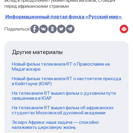
вклад в преодоление гуманитарных вызовов, стоящих
перед африканскими странами.
Информационный портал фонда «Русский мир»
Поделиться:
Другие материалы
Новый фильм телеканала RT о Православии на
Мадагаскаре
Новый фильм телеканала RT о настоятеле прихода
в Кейптауне (ЮАР)
На телеканале RT вышел фильм о духовном пути
священника в ЮАР
На телеканале RT вышел фильм об африканских
студентах Московской духовной академии
Экзарх Африки: наша задача — спокойно
налаживать церковную жизнь