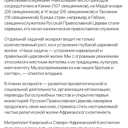
приезжими клириками. Наибольшее число приходов
сосредоточено в Кении (107 священников), на Мадагаскаре
(26 священников), в Уганде (26 священников) и Танзании
(18 священников). В ряде стран, например, в Габоне,
священнослужители Русской Православной Церкви стали
первыми, кто начал каноническое православное служение.
Отдельной задачей экзархат видит не только
количественный рост, но и устроение глубокой церковной
жизни. «Наша задача — устроение нормальной и
правильной церковной жизни. Мы с огромным уважением
относимся к местным жителям, к их традициям, культуре,
менталитету. Мы воспринимаем их как наших братьев и
сестер», — отметил владыка.
В планах экзархата — развитие просветительской и
социальной деятельности, организация катехизации,
переводы богослужебных текстов и открытие первых
монастырей. Русская Православная Церковь намерена
продолжать свою миссию, стремясь стать неотъемлемой
частью религиозной жизни Африканского континента.
Митрополит Каирский и Северо-Африканский Константин