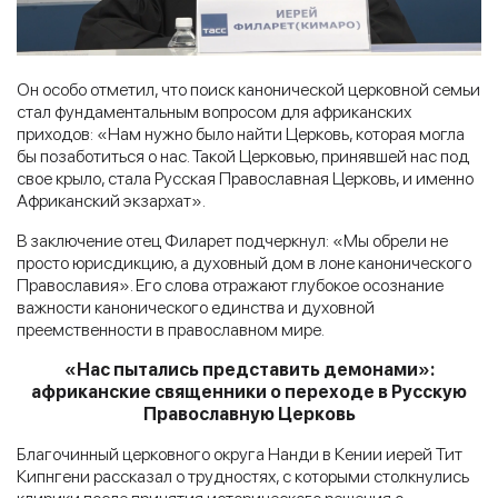
Он особо отметил, что поиск канонической церковной семьи
стал фундаментальным вопросом для африканских
приходов: «Нам нужно было найти Церковь, которая могла
бы позаботиться о нас. Такой Церковью, принявшей нас под
свое крыло, стала Русская Православная Церковь, и именно
Африканский экзархат».
В заключение отец Филарет подчеркнул: «Мы обрели не
просто юрисдикцию, а духовный дом в лоне канонического
Православия». Его слова отражают глубокое осознание
важности канонического единства и духовной
преемственности в православном мире.
«Нас пытались представить демонами»:
африканские священники о переходе в Русскую
Православную Церковь
Благочинный церковного округа Нанди в Кении иерей Тит
Кипнгени рассказал о трудностях, с которыми столкнулись