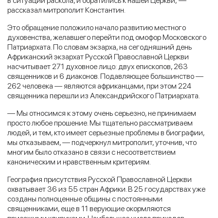
в ситуации раскола, и обратились к нашей Церкви, —
рассказал митрополит Константин.
Это обращение положило начало развитию местного
духовенства, желавшего перейти под омофор Московского
Патриархата. По словам экзарха, на сегодняшний день
Африканский экзархат Русской Православной Церкви
насчитывает 271 духовное лицо: двух епископов, 263
священников и 6 диаконов. Подавляющее большинство —
262 человека — являются африканцами, при этом 224
священника перешли из Александрийского Патриархата.
— Мы относимся к этому очень серьезно, не принимаем
просто любое прошение. Мы тщательно рассматриваем
людей, и тем, кто имеет серьезные проблемы в биографии,
мы отказываем, — подчеркнул митрополит, уточнив, что
многим было отказано в связи с несоответствием
каноническим и нравственным критериям.
География присутствия Русской Православной Церкви
охватывает 36 из 55 стран Африки. В 25 государствах уже
созданы полноценные общины с постоянными
священниками, еще в 11 верующие окормляются