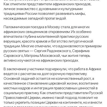
Как отметили представители африканских приходов,
личное знакомство с духовными и культурными
традициями России позволяет развеивать мифы,
насаждаемые западной пропагандой.
Паломническая поездка в Москву стала для многих
африканских священников откровением. Их особенно
впечатлила глубина молитвенной практики русских
верующих, красота храмов и богатство литургической
традиции. Многие отмечали, что вдохновляются примером
русских святых — Сергия Радонежского, Серафима
Саровского, Матроны Московской, чьи жития теперь
активно изучаются на африканских приходах.
В заключение участники подчеркнули, что работа в Африке
ведется с расчетом на долгосрочную перспективу.
Основной задачей остается не количественный рост, а
качественное становление церковной жизни, воспитание
местных кадров и интеграция православных ценностей в
социальную практику. Как отметили представители Русской
Православной Церкви, именно такой подход позволит не
только укрепить позиции Церкви на континенте, но и внести