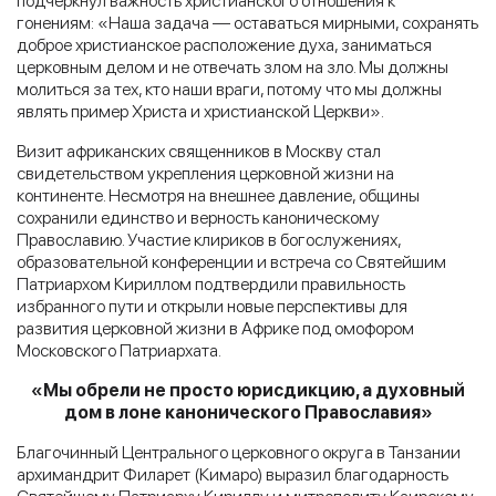
подчеркнул важность христианского отношения к
гонениям: «Наша задача — оставаться мирными, сохранять
доброе христианское расположение духа, заниматься
церковным делом и не отвечать злом на зло. Мы должны
молиться за тех, кто наши враги, потому что мы должны
являть пример Христа и христианской Церкви».
Визит африканских священников в Москву стал
свидетельством укрепления церковной жизни на
континенте. Несмотря на внешнее давление, общины
сохранили единство и верность каноническому
Православию. Участие клириков в богослужениях,
образовательной конференции и встреча со Святейшим
Патриархом Кириллом подтвердили правильность
избранного пути и открыли новые перспективы для
развития церковной жизни в Африке под омофором
Московского Патриархата.
«Мы обрели не просто юрисдикцию, а духовный
дом в лоне канонического Православия»
Благочинный Центрального церковного округа в Танзании
архимандрит Филарет (Кимаро) выразил благодарность