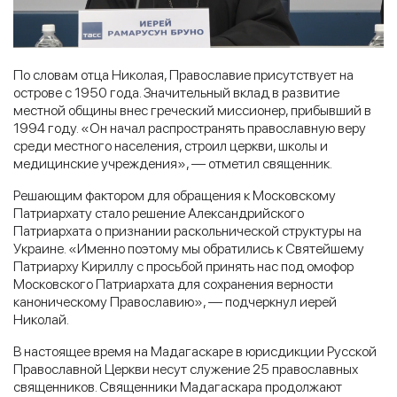
По словам отца Николая, Православие присутствует на
острове с 1950 года. Значительный вклад в развитие
местной общины внес греческий миссионер, прибывший в
1994 году. «Он начал распространять православную веру
среди местного населения, строил церкви, школы и
медицинские учреждения», — отметил священник.
Решающим фактором для обращения к Московскому
Патриархату стало решение Александрийского
Патриархата о признании раскольнической структуры на
Украине. «Именно поэтому мы обратились к Святейшему
Патриарху Кириллу с просьбой принять нас под омофор
Московского Патриархата для сохранения верности
каноническому Православию», — подчеркнул иерей
Николай.
В настоящее время на Мадагаскаре в юрисдикции Русской
Православной Церкви несут служение 25 православных
священников. Священники Мадагаскара продолжают