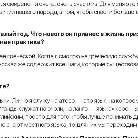
 я смиренен и очень, очень счастлив. Для меня это
звитии нашего народа, в том, чтобы спасти больше
лый год. Что нового он привнес в жизнь при
ная практика?
е греческой. Когда я смотрю на греческую службу,
 Русская же содержит все шаги, которые существов
те?
и. Лично я служу на атесо — это язык, на котором
Уганды служат на очоли, на ланго — языках коренны
глийским, просто для того чтобы лучше понимать др
е знают местного языка, то для них мы переходим 