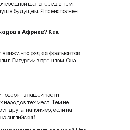
 очередной шаг вперед в том,
 душ в будущем. Я преисполнен
ходов в Африке? Как
 я вижу, что ряд ее фрагментов
али в Литургии в прошлом. Она
 говорят в нашей части
х народов тех мест. Тем не
уг друга: например, если на
на английский.