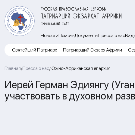
РУССКАЯ ПРАВОСЛАВНАЯ ЦЕРКОВЬ
ПАТРИАРШИЙ ЭКЗАРХАТ АФРИКИ
ОФИЦИАЛЬНЫЙ САЙТ
Новости
Помочь
Документы
Пресса о нас
Вид
Cвятейший Патриарх
Патриарший Экзарх Африки
Се
Главная
Пресса о нас
Южно-Африканская епархия
/
/
Иерей Герман Эдиянгу (Уган
участвовать в духовном раз