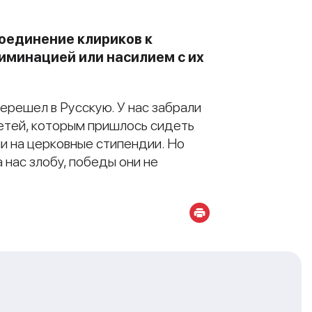
оединение клириков к
риминацией или насилием с их
ерешел в Русскую. У нас забрали
детей, которым пришлось сидеть
ли на церковные стипендии. Но
а нас злобу, победы они не