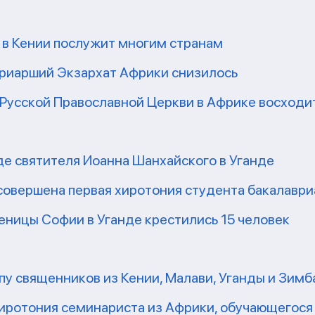
 в Кении послужит многим странам
риарший Экзархат Африки снизилось
Русской Православной Церкви в Африке восходит
е святителя Иоанна Шанхайского в Уганде
совершена первая хиротония студента бакалаври
еницы Софии в Уганде крестились 15 человек
у священников из Кении, Малави, Уганды и Зимб
хиротония семинариста из Африки, обучающегося 