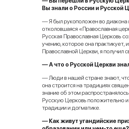
— Вы перешли в Русскую Церк
Вы знали о России и Русской 
— Я был рукоположен во диакона в
отколовшаяся «Православная церко
Русская Православная Церковь сох
учению, которое она практикует, 
Православной Церкви, я получил 
— А что о Русской Церкви зн
— Люди в нашей стране знают, чт
она строится на традициях священ
знание об этом распространялос
Русскую Церковь положительно и 
традиции и догматике.
— Как живут угандийские при
образовании или чем-то еще