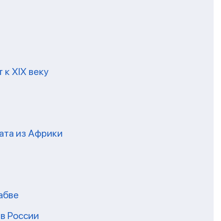
 к XIX веку
ата из Африки
абве
в России