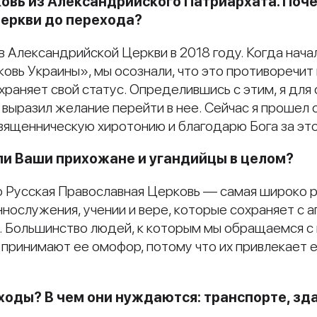
овь из Александрийского Патриархата. Поче
Церкви до перехода?
 Александрийской Церкви в 2018 году. Когда начал
вь Украины», мы осознали, что это противоречит 
раняет свой статус. Определившись с этим, я для
и выразил желание перейти в нее. Сейчас я прошел 
священническую хиротонию и благодарю Бога за это
али Ваши прихожане и угандийцы в целом?
о Русская Православная Церковь — самая широко р
нослужения, учении и вере, которые сохраняет с 
ь. Большинство людей, к которым мы обращаемся 
принимают ее омофор, потому что их привлекает е
ходы? В чем они нуждаются: транспорте, зда
?