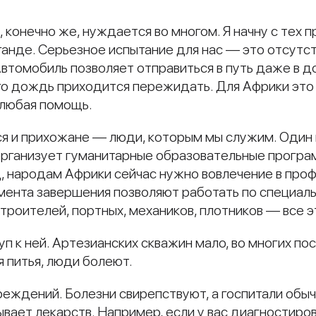
конечно же, нуждается во многом. Я начну с тех 
 Уганде. Серьезное испытание для нас — это отсутст
втомобиль позволяет отправиться в путь даже в д
его дождь приходится пережидать. Для Африки это
 любая помощь.
я и прихожане — люди, которым мы служим. Один 
организует гуманитарные образовательные програм
д, народам Африки сейчас нужно вовлечение в про
мента завершения позволяют работать по специаль
троителей, портных, механиков, плотников — все 
 к ней. Артезианских скважин мало, во многих пос
 питья, люди болеют.
реждений. Болезни свирепствуют, а госпитали обы
бывает лекарств. Например, если у вас диагностиро