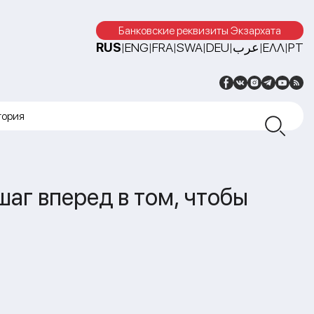
Банковские реквизиты Экзархата
RUS
ENG
FRA
SWA
DEU
عرب
ΕΛΛ
PT
|
|
|
|
|
|
|
тория
шаг вперед в том, чтобы