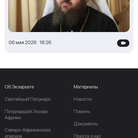
06 мая 2026 18:26
Об Экзархате
Материалы
Cвятейший Патриарх
Новости
Патриарший Экзарх
Помочь
Африки
Документы
Северо-Африканская
епархия
Пресса о нас