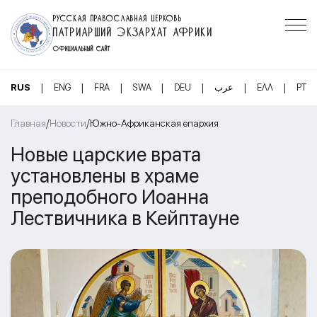
РУССКАЯ ПРАВОСЛАВНАЯ ЦЕРКОВЬ
ПАТРИАРШИЙ ЭКЗАРХАТ АФРИКИ
ОФИЦИАЛЬНЫЙ САЙТ
|
|
|
|
|
|
|
RUS
ENG
FRA
SWA
DEU
عرب
ΕΛΛ
PT
/
/
Главная
Новости
Южно-Африканская епархия
Новые царские врата
установлены в храме
преподобного Иоанна
Лествичника в Кейптауне