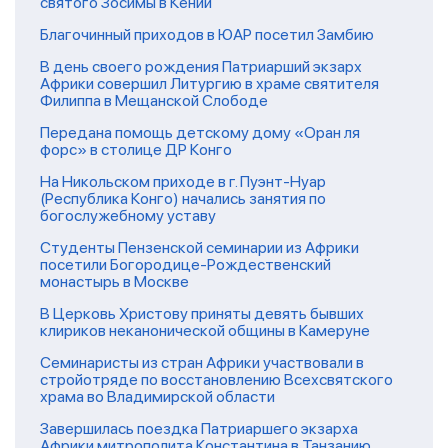
святого Зосимы в Кении
Благочинный приходов в ЮАР посетил Замбию
В день своего рождения Патриарший экзарх
Африки совершил Литургию в храме святителя
Филиппа в Мещанской Слободе
Передана помощь детскому дому «Оран ля
форс» в столице ДР Конго
На Никольском приходе в г. Пуэнт-Нуар
(Республика Конго) начались занятия по
богослужебному уставу
Студенты Пензенской семинарии из Африки
посетили Богородице-Рождественский
монастырь в Москве
В Церковь Христову приняты девять бывших
клириков неканонической общины в Камеруне
Семинаристы из стран Африки участвовали в
стройотряде по восстановлению Всехсвятского
храма во Владимирской области
Завершилась поездка Патриаршего экзарха
Африки митрополита Константина в Танзанию