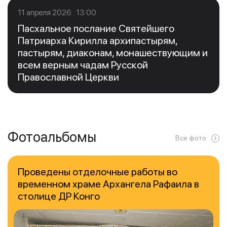
11 апреля 2026 13:00
Пасхальное послание Святейшего
Патриарха Кирилла архипастырям,
пастырям, диаконам, монашествующим и
всем верным чадам Русской
Православной Церкви
Фотоальбомы
Все фото
Проведены отделочные работы во
временном храме Архангела Рафаила в
столице ДР Конго