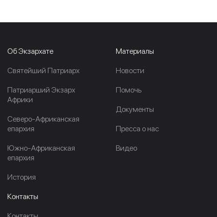
Об Экзархате
Материалы
Cвятейший Патриарх
Новости
Патриарший Экзарх
Помочь
Африки
Документы
Северо-Африканская
епархия
Пресса о нас
Южно-Африканская
Видео
епархия
История
Контакты
Контакты