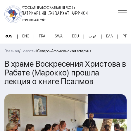
РУССКАЯ ПРАВОСЛАВНАЯ ЦЕРКОВЬ
ПАТРИАРШИЙ ЭКЗАРХАТ АФРИКИ
ОФИЦИАЛЬНЫЙ САЙТ
|
|
|
|
|
|
|
RUS
ENG
FRA
SWA
DEU
عرب
ΕΛΛ
PT
/
/
Главная
Новости
Северо-Африканская епархия
В храме Воскресения Христова в
Рабате (Марокко) прошла
лекция о книге Псалмов