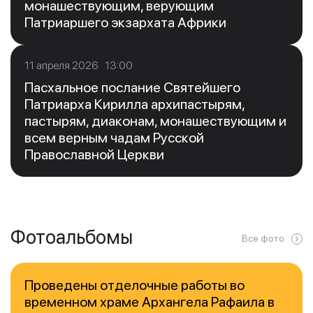
монашествующим, верующим
Патриаршего экзархата Африки
11 апреля 2026 13:00
Пасхальное послание Святейшего
Патриарха Кирилла архипастырям,
пастырям, диаконам, монашествующим и
всем верным чадам Русской
Православной Церкви
Фотоальбомы
Все фото
Проведены отделочные работы во
временном храме Архангела Рафаила в