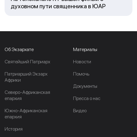
духовном пути священника в ЮАР
Об Экзархате
Материалы
Cвятейший Патриарх
Новости
Патриарший Экзарх
Помочь
Африки
Документы
Северо-Африканская
епархия
Пресса о нас
Южно-Африканская
Видео
епархия
История