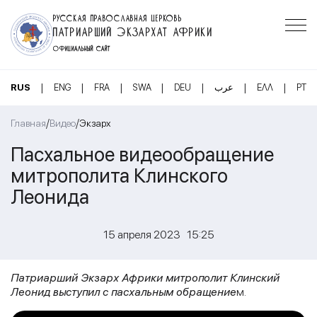
РУССКАЯ ПРАВОСЛАВНАЯ ЦЕРКОВЬ
ПАТРИАРШИЙ ЭКЗАРХАТ АФРИКИ
ОФИЦИАЛЬНЫЙ САЙТ
|
|
|
|
|
|
|
RUS
ENG
FRA
SWA
DEU
عرب
ΕΛΛ
PT
/
/
Главная
Видео
Экзарх
Пасхальное видеообращение
митрополита Клинского
Леонида
15 апреля 2023 15:25
Патриарший Экзарх Африки митрополит Клинский
Леонид выступил с пасхальным обращение
м.