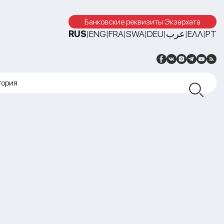
Банковские реквизиты Экзархата
RUS
ENG
FRA
SWA
DEU
عرب
ΕΛΛ
PT
|
|
|
|
|
|
|
тория