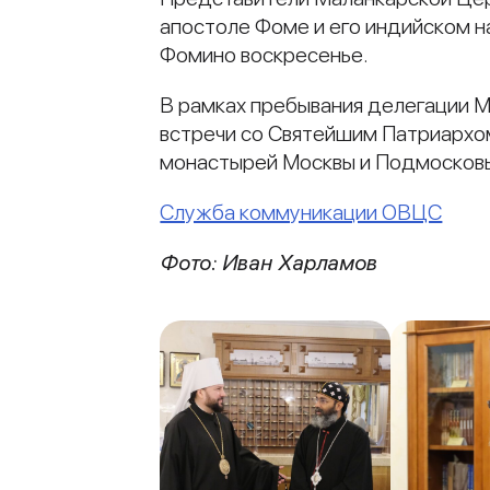
апостоле Фоме и его индийском на
Фомино воскресенье.
В рамках пребывания делегации М
встречи со Святейшим Патриархом
монастырей Москвы и Подмосковь
Служба коммуникации ОВЦС
Фото: Иван Харламов