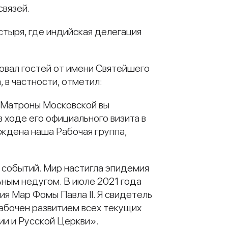
связей.
стыря, где индийская делегация
овал гостей от имени Святейшего
 в частности, отметил:
й Матроны Московской вы
 ходе его официального визита в
еждена наша Рабочая группа,
 событий. Мир настигла эпидемия
ным недугом. В июле 2021 года
 Мар Фомы Павла II. Я свидетель
забочен развитием всех текущих
ии и Русской Церкви».