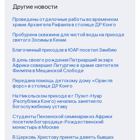
Другие новости
Проведены отделочные работы во временном
храме Архангела Рафаила в столице ДР Конго
Пробурена скважина для чистой воды на приходе
святого Зосимы в Кении
Благочинный приходов в ЮАР посетил Замбию
В день своего рождения Патриарший экзарх
Африки совершил Литургию в храме святителя
Филиппа в Мещанской Слободе
Передана помощь детскому дому «Оран ля
форс» в столице ДР Конго
На Никольском приходе в г. Пуэнт-Нуар
(Республика Конго) начались занятия по
богослужебному уставу
Студенты Пензенской семинарии из Африки
посетили Богородице-Рождественский
монастырь в Москве
В Церковь Христову приняты девять бывших