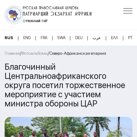
РУССКАЯ ПРАВОСЛАВНАЯ ЦЕРКОВЬ
ПАТРИАРШИЙ ЭКЗАРХАТ АФРИКИ
ОФИЦИАЛЬНЫЙ САЙТ
|
|
|
|
|
|
|
RUS
ENG
FRA
SWA
DEU
عرب
ΕΛΛ
PT
/
/
Главная
Фотоальбомы
Северо-Африканская епархия
Благочинный
Центральноафриканского
округа посетил торжественное
мероприятие с участием
министра обороны ЦАР