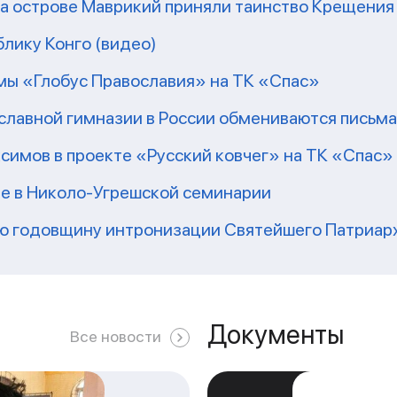
на острове Маврикий приняли таинство Крещения
блику Конго (видео)
ммы «Глобус Православия» на ТК «Спас»
славной гимназии в России обмениваются письма
ксимов в проекте «Русский ковчег» на ТК «Спас»
е в Николо-Угрешской семинарии
-ю годовщину интронизации Святейшего Патриар
Документы
Все новости