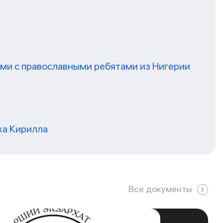
ми с православными ребятами из Нигерии
ха Кирилла
Все документы