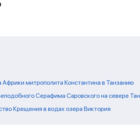
и
а Африки митрополита Константина в Танзанию
реподобного Серафима Саровского на севере Та
ство Крещения в водах озера Виктория