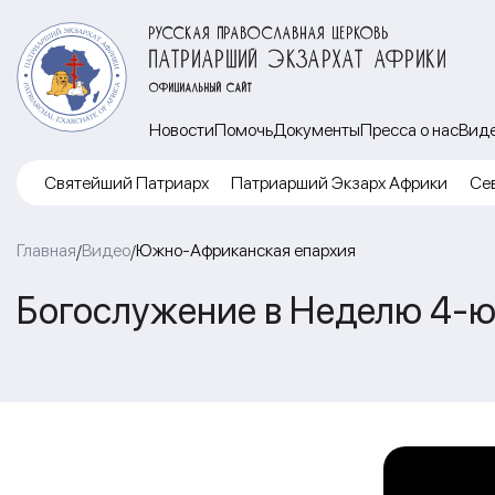
РУССКАЯ ПРАВОСЛАВНАЯ ЦЕРКОВЬ
ПАТРИАРШИЙ ЭКЗАРХАТ АФРИКИ
ОФИЦИАЛЬНЫЙ САЙТ
Новости
Помочь
Документы
Пресса о нас
Вид
Cвятейший Патриарх
Патриарший Экзарх Африки
Се
Главная
Видео
Южно-Африканская епархия
/
/
Богослужение в Неделю 4-ю