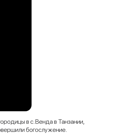
городицы в с.Венда в Танзании,
совершили богослужение.