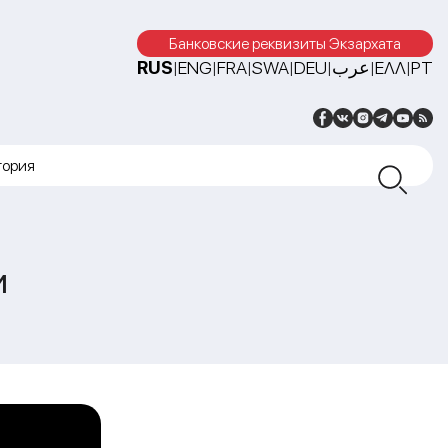
Банковские реквизиты Экзархата
RUS
ENG
FRA
SWA
DEU
عرب
ΕΛΛ
PT
|
|
|
|
|
|
|
тория
и