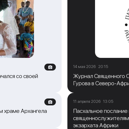
14 мая 2026 20:15
чался со своей
Журнал Священного С
Гурова в Северо-Афр
11 апреля 2026 13:05
м храме Архангела
Пасхальное послание
священнослужителям
экзархата Африки