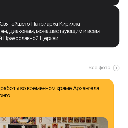
 Святейшего Патриарха Кирилла
рям, диаконам, монашествующим и всем
й Православной Церкви
Все фото
работы во временном храме Архангела
онго