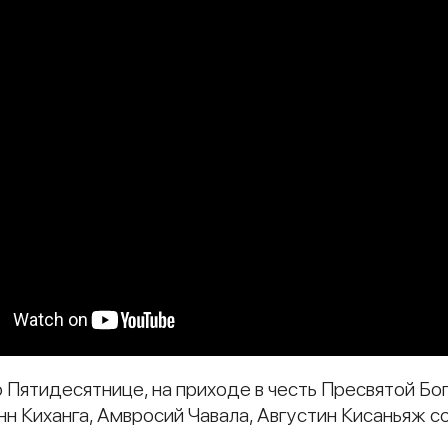
о Пятидесятнице, на приходе в честь Пресвятой Бо
нн Киханга, Амвросий Чавала, Августин Кисаньяж 