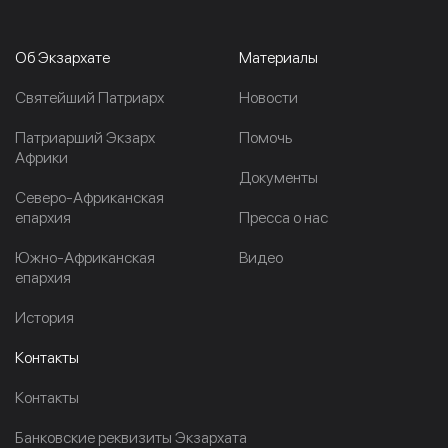
Об Экзархате
Материалы
Cвятейший Патриарх
Новости
Патриарший Экзарх
Помочь
Африки
Документы
Северо-Африканская
епархия
Пресса о нас
Южно-Африканская
Видео
епархия
История
Контакты
Контакты
Банковские реквизиты Экзархата