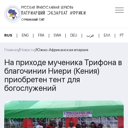
РУССКАЯ ПРАВОСЛАВНАЯ ЦЕРКОВЬ
ПАТРИАРШИЙ ЭКЗАРХАТ АФРИКИ
ОФИЦИАЛЬНЫЙ САЙТ
|
|
|
|
|
|
|
RUS
ENG
FRA
SWA
DEU
عرب
ΕΛΛ
PT
/
/
Главная
Новости
Южно-Африканская епархия
На приходе мученика Трифона в
благочинии Ниери (Кения)
приобретен тент для
богослужений