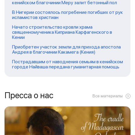
кенийском благочинии Меру залит бетонный пол
В Нигерии состоялось погребение погибших от рук
исламистов христиан
Начато строительство кровли храма
священномученика Киприана Карфагенского в
Кении
Приобретен участок земли для прихода апостола
Андрея в благочинии Какамега (Кения)
Пострадавшим от наводнения семьям в кенийском
городе Найваша передана гуманитарная помощь
Пресса о нас
Все материалы