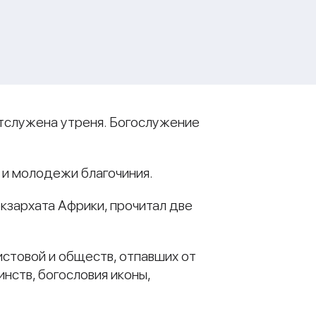
отслужена утреня. Богослужение
 и молодежи благочиния.
кзархата Африки, прочитал две
истовой и обществ, отпавших от
нств, богословия иконы,