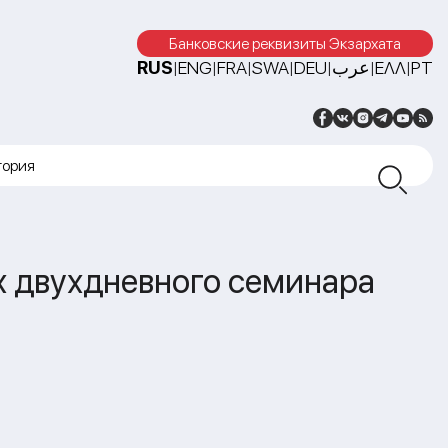
Банковские реквизиты Экзархата
RUS
ENG
FRA
SWA
DEU
عرب
ΕΛΛ
PT
|
|
|
|
|
|
|
тория
х двухдневного семинара