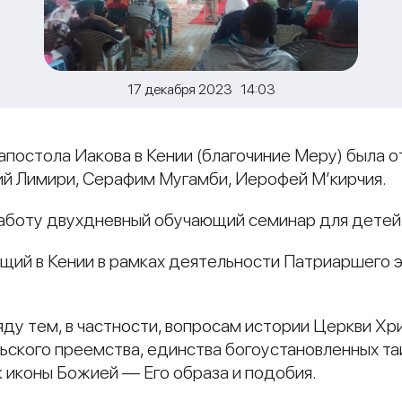
17 декабря 2023 14:03
 апостола Иакова в Кении (благочиние Меру) была 
й Лимири, Серафим Мугамби, Иерофей М’кирчия.
работу двухдневный обучающий семинар для детей
щий в Кении в рамках деятельности Патриаршего э
ду тем, в частности, вопросам истории Церкви Хр
ьского преемства, единства богоустановленных таи
к иконы Божией — Его образа и подобия.