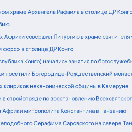
ом храме Архангела Рафаила в столице ДР Конг
мбию
рх Африки совершил Литургию в храме святител
 форс» в столице ДР Конго
еспублика Конго) начались занятия по богослужеб
ки посетили Богородице-Рождественский монаст
их клириков неканонической общины в Камеруне
 в стройотряде по восстановлению Всехсвятско
а Африки митрополита Константина в Танзанию
реподобного Серафима Саровского на севере Та