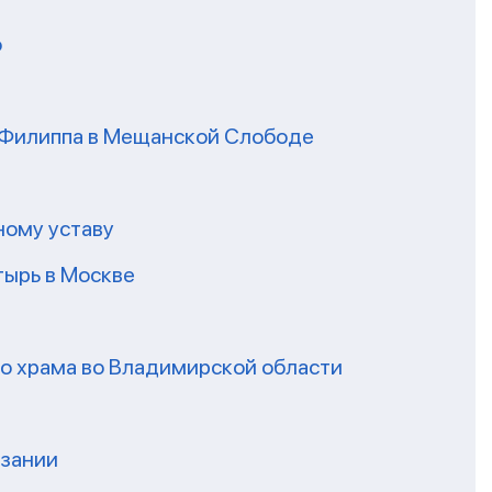
о
я Филиппа в Мещанской Слободе
ному уставу
ырь в Москве
го храма во Владимирской области
нзании