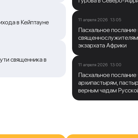
Гурова в Северо-Афр
11 апреля 2026 13:05
ихода в Кейптауне
Пасхальное послание
священнослужителям
экзархата Африки
ути священника в
11 апреля 2026 13:00
Пасхальное послание
архипастырям, пасты
верным чадам Русско