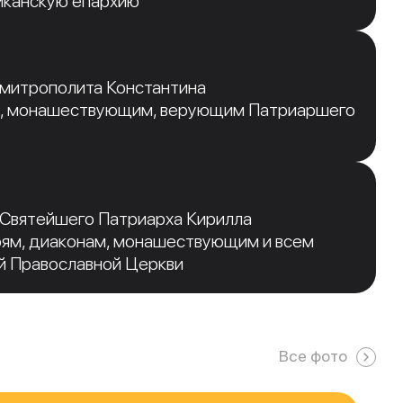
иканскую епархию
 митрополита Константина
, монашествующим, верующим Патриаршего
 Святейшего Патриарха Кирилла
рям, диаконам, монашествующим и всем
й Православной Церкви
Все фото