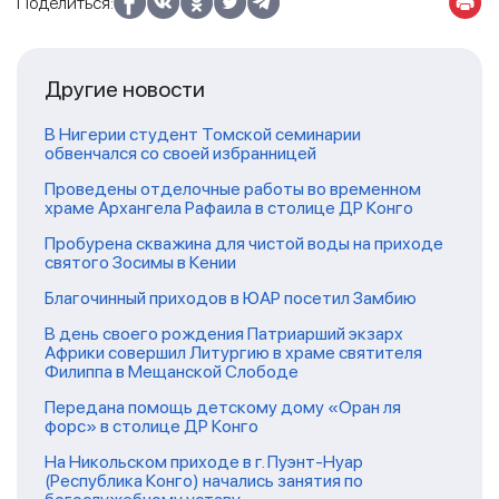
Поделиться:
Другие новости
В Нигерии студент Томской семинарии
обвенчался со своей избранницей
Проведены отделочные работы во временном
храме Архангела Рафаила в столице ДР Конго
Пробурена скважина для чистой воды на приходе
святого Зосимы в Кении
Благочинный приходов в ЮАР посетил Замбию
В день своего рождения Патриарший экзарх
Африки совершил Литургию в храме святителя
Филиппа в Мещанской Слободе
Передана помощь детскому дому «Оран ля
форс» в столице ДР Конго
На Никольском приходе в г. Пуэнт-Нуар
(Республика Конго) начались занятия по