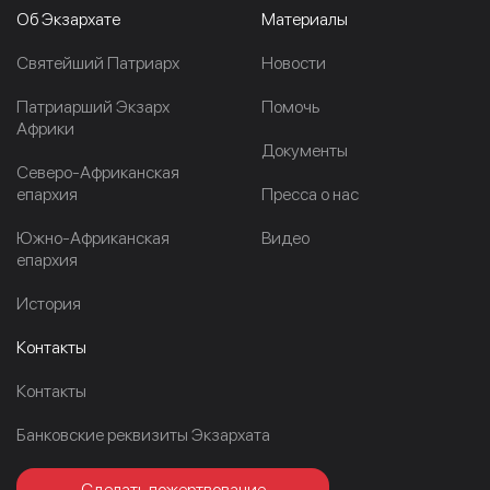
Об Экзархате
Материалы
Cвятейший Патриарх
Новости
Патриарший Экзарх
Помочь
Африки
Документы
Северо-Африканская
епархия
Пресса о нас
Южно-Африканская
Видео
епархия
История
Контакты
Контакты
Банковские реквизиты Экзархата
Сделать пожертвование