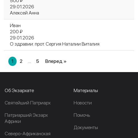
500 ₽
29.01.2026
Алексей Анна
Иван
200 ₽
29.01.2026
О здравии: прот. Сергия Наталии Виталия
1
2
...
5
Вперед »
Об Экзархате
Материалы
Cвятейший Патриарх
Новости
Патриарший Экзарх
Помочь
Африки
Документы
Северо-Африканская