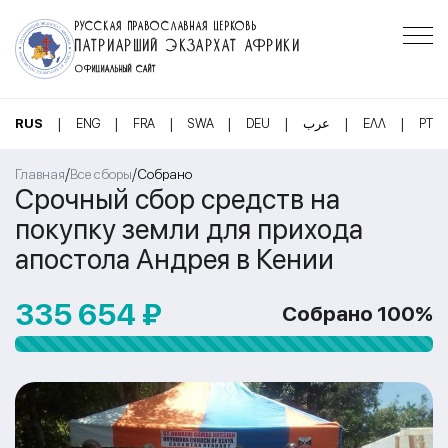
РУССКАЯ ПРАВОСЛАВНАЯ ЦЕРКОВЬ
ПАТРИАРШИЙ ЭКЗАРХАТ АФРИКИ
ОФИЦИАЛЬНЫЙ САЙТ
|
|
|
|
|
|
|
RUS
ENG
FRA
SWA
DEU
عرب
ΕΛΛ
PT
/
/
Главная
Все сборы
Собрано
Срочный сбор средств на
покупку земли для прихода
апостола Андрея в Кении
335 654 ₽
Собрано 100%