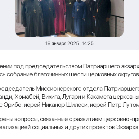
18 января 2025 14:25
 в Кении под председательством Патриаршего экза
сь собрание благочинных шести церковных округов
председатель Миссионерского отдела Патриаршего
нди, Хомабей, Вихига, Лугари и Какамега церковны
ос Орибе, иерей Никанор Шилеси, иерей Петр Лутом
рены вопросы, связанные с развитием церковно-п
еализацией социальных и других проектов Экзарха