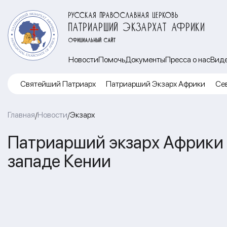
РУССКАЯ ПРАВОСЛАВНАЯ ЦЕРКОВЬ
ПАТРИАРШИЙ ЭКЗАРХАТ АФРИКИ
ОФИЦИАЛЬНЫЙ САЙТ
Новости
Помочь
Документы
Пресса о нас
Вид
Cвятейший Патриарх
Патриарший Экзарх Африки
Се
Главная
Новости
Экзарх
/
/
Патриарший экзарх Африки 
западе Кении