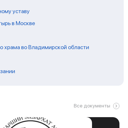
ному уставу
ырь в Москве
го храма во Владимирской области
нзании
Все документы