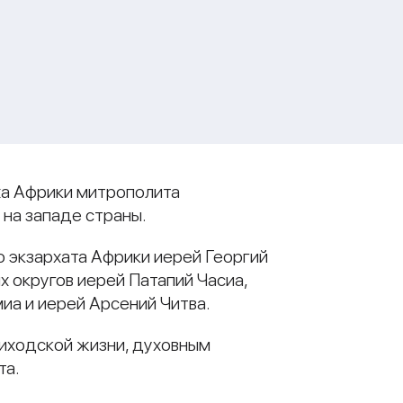
рха Африки митрополита
 на западе страны.
 экзархата Африки иерей Георгий
х округов иерей Патапий Часиа,
иа и иерей Арсений Читва.
риходской жизни, духовным
та.