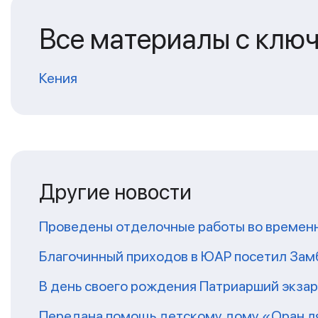
Все материалы с клю
Кения
Другие новости
Проведены отделочные работы во временн
Благочинный приходов в ЮАР посетил За
В день своего рождения Патриарший экза
Передана помощь детскому дому «Оран ля