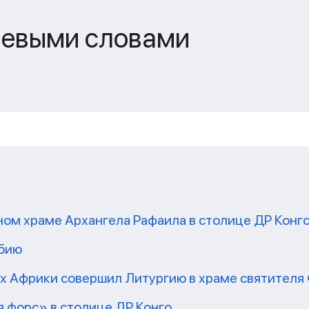
чевыми словами
ом храме Архангела Рафаила в столице ДР Конг
мбию
рх Африки совершил Литургию в храме святител
 форс» в столице ДР Конго