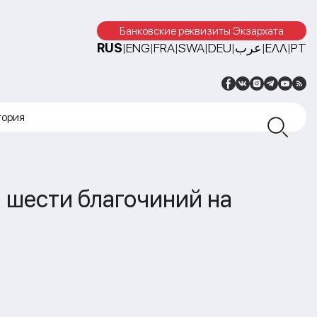
Банковские реквизиты Экзархата
RUS
ENG
FRA
SWA
DEU
عرب
ΕΛΛ
PT
|
|
|
|
|
|
|
тория
 шести благочиний на