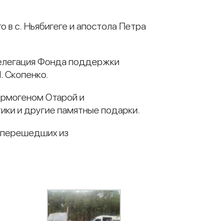
 в с. Ньябигеге и апостола Петра
делегация Фонда поддержки
. Скопенко.
ермогеном Отарой и
ики и другие памятные подарки.
, перешедших из