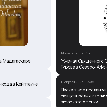
14 мая 2026 20:15
на Мадагаскаре
Журнал Священного С
Гурова в Северо-Афр
11 апреля 2026 13:05
ихода в Кейптауне
Пасхальное послание
священнослужителям
экзархата Африки