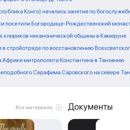
еспублика Конго) начались занятия по богослужеб
ки посетили Богородице-Рождественский монаст
их клириков неканонической общины в Камеруне
 в стройотряде по восстановлению Всехсвятско
а Африки митрополита Константина в Танзанию
реподобного Серафима Саровского на севере Та
Документы
Все материалы