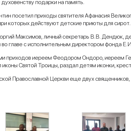
 духовенству подарки на память.
тин посетил приходы святителя Афанасия Великого
, при которых действуют детские приюты для сирот.
оргий Максимов, личный секретарь В.В. Дендюк, 
 во главе с исполнительным директором фонда Е.И
ми приходов иереем Феодором Ондоро, иереем Г
 иконы Святой Троицы, раздал детям иконки, крест
сской Православной Церкви еще двух священников
и