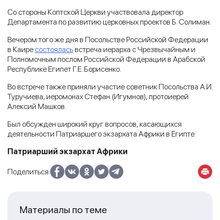
Со стороны Коптской Церкви участвовала директор
Департамента по развитию церковных проектов Б. Солиман.
Вечером того же дня в Посольстве Российской Федерации
в Каире
состоялась
встреча иерарха с Чрезвычайным и
Полномочным послом Российской Федерации в Арабской
Республике Египет Г.Е. Борисенко.
Во встрече также приняли участие советник Посольства А.И.
Туручиева, иеромонах Стефан (Игумнов), протоиерей
Алексий Машков.
Был обсужден широкий круг вопросов, касающихся
деятельности Патриаршего экзархата Африки в Египте.
Патриарший экзархат Африки
Поделиться:
Материалы по теме