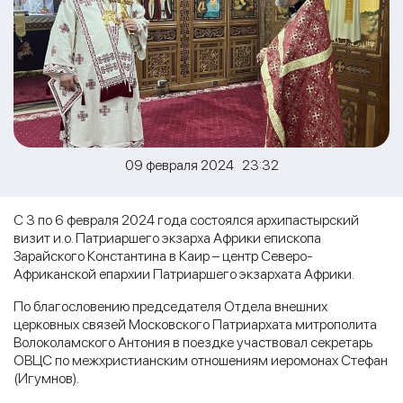
09 февраля 2024 23:32
С 3 по 6 февраля 2024 года состоялся архипастырский
визит и.о. Патриаршего экзарха Африки епископа
Зарайского Константина в Каир – центр Северо-
Африканской епархии Патриаршего экзархата Африки.
По благословению председателя Отдела внешних
церковных связей Московского Патриархата митрополита
Волоколамского Антония в поездке участвовал секретарь
ОВЦС по межхристианским отношениям иеромонах Стефан
(Игумнов).