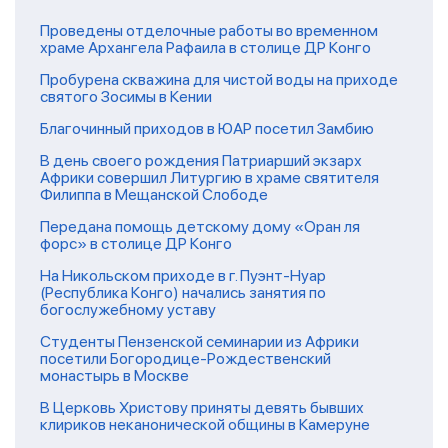
Проведены отделочные работы во временном
храме Архангела Рафаила в столице ДР Конго
Пробурена скважина для чистой воды на приходе
святого Зосимы в Кении
Благочинный приходов в ЮАР посетил Замбию
В день своего рождения Патриарший экзарх
Африки совершил Литургию в храме святителя
Филиппа в Мещанской Слободе
Передана помощь детскому дому «Оран ля
форс» в столице ДР Конго
На Никольском приходе в г. Пуэнт-Нуар
(Республика Конго) начались занятия по
богослужебному уставу
Студенты Пензенской семинарии из Африки
посетили Богородице-Рождественский
монастырь в Москве
В Церковь Христову приняты девять бывших
клириков неканонической общины в Камеруне