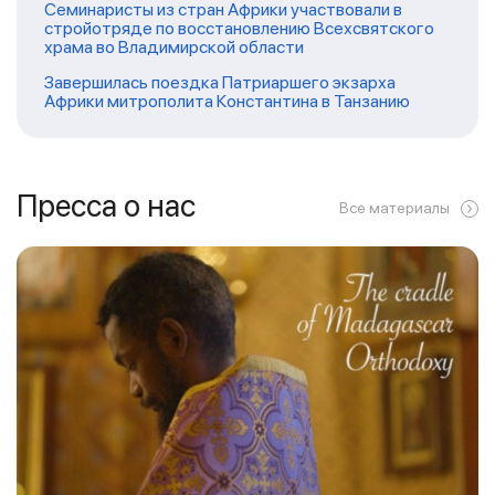
Семинаристы из стран Африки участвовали в
стройотряде по восстановлению Всехсвятского
храма во Владимирской области
Завершилась поездка Патриаршего экзарха
Африки митрополита Константина в Танзанию
Пресса о нас
Все материалы