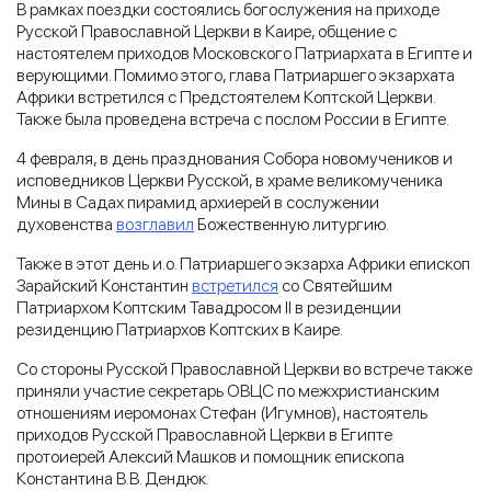
В рамках поездки состоялись богослужения на приходе
Русской Православной Церкви в Каире, общение с
настоятелем приходов Московского Патриархата в Египте и
верующими. Помимо этого, глава Патриаршего экзархата
Африки встретился с Предстоятелем Коптской Церкви.
Также была проведена встреча с послом России в Египте.
4 февраля, в день празднования Собора новомучеников и
исповедников Церкви Русской, в храме великомученика
Мины в Садах пирамид архиерей в сослужении
духовенства
возглавил
Божественную литургию.
Также в этот день и.о. Патриаршего экзарха Африки епископ
Зарайский Константин
встретился
со Святейшим
Патриархом Коптским Тавадросом II в резиденции
резиденцию Патриархов Коптских в Каире.
Со стороны Русской Православной Церкви во встрече также
приняли участие секретарь ОВЦС по межхристианским
отношениям иеромонах Стефан (Игумнов), настоятель
приходов Русской Православной Церкви в Египте
протоиерей Алексий Машков и помощник епископа
Константина В.В. Дендюк.