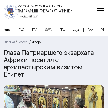
РУССКАЯ ПРАВОСЛАВНАЯ ЦЕРКОВЬ
ПАТРИАРШИЙ ЭКЗАРХАТ АФРИКИ
ОФИЦИАЛЬНЫЙ САЙТ
|
|
|
|
|
|
|
RUS
ENG
FRA
SWA
DEU
عرب
ΕΛΛ
PT
/
/
Главная
Новости
Экзарх
Глава Патриаршего экзархата
Африки посетил с
архипастырским визитом
Египет