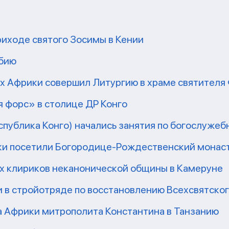
риходе святого Зосимы в Кении
мбию
рх Африки совершил Литургию в храме святител
 форс» в столице ДР Конго
еспублика Конго) начались занятия по богослужеб
ки посетили Богородице-Рождественский монаст
их клириков неканонической общины в Камеруне
 в стройотряде по восстановлению Всехсвятско
а Африки митрополита Константина в Танзанию