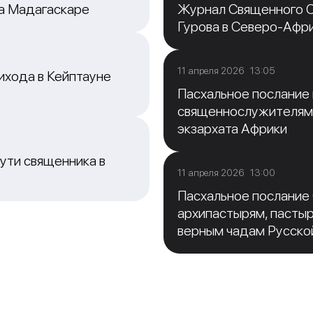
на Мадагаскаре
Журнал Священного С
Гурова в Северо-Афр
11 апреля 2026 13:05
ихода в Кейптауне
Пасхальное послание
священнослужителям
экзархата Африки
ути священника в
11 апреля 2026 13:00
Пасхальное послание
архипастырям, пасты
верным чадам Русско