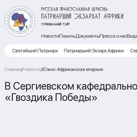
РУССКАЯ ПРАВОСЛАВНАЯ ЦЕРКОВЬ
ПАТРИАРШИЙ ЭКЗАРХАТ АФРИКИ
ОФИЦИАЛЬНЫЙ САЙТ
Новости
Помочь
Документы
Пресса о нас
Вид
Cвятейший Патриарх
Патриарший Экзарх Африки
Се
Главная
Новости
Южно-Африканская епархия
/
/
В Сергиевском кафедрально
«Гвоздика Победы»