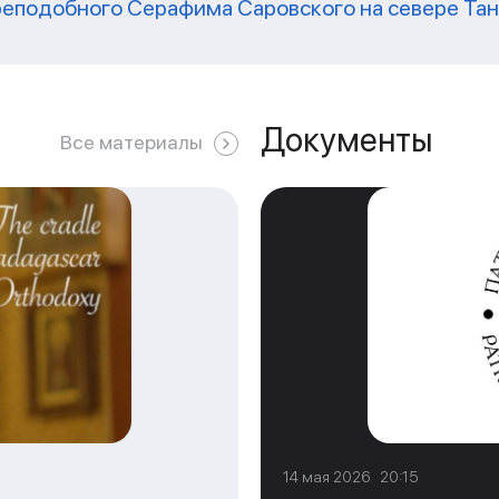
реподобного Серафима Саровского на севере Та
Документы
Все материалы
14 мая 2026 20:15