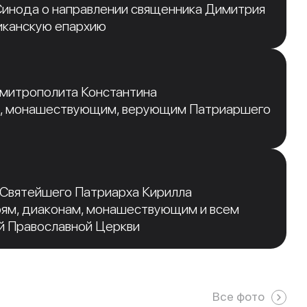
инода о направлении священника Димитрия
иканскую епархию
 митрополита Константина
, монашествующим, верующим Патриаршего
 Святейшего Патриарха Кирилла
рям, диаконам, монашествующим и всем
й Православной Церкви
Все фото