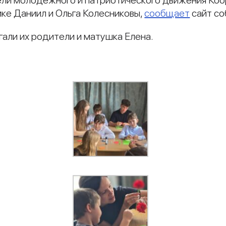
ли молодежного и патриотического движения Коо
ке Даниил и Ольга Колесниковы,
сообщает
сайт со
али их родители и матушка Елена.
и