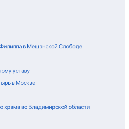
я Филиппа в Мещанской Слободе
ному уставу
ырь в Москве
го храма во Владимирской области