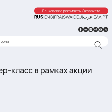
Банковские реквизиты Экзархата
RUS
ENG
FRA
SWA
DEU
عرب
ΕΛΛ
PT
|
|
|
|
|
|
|
тория
р-класс в рамках акции