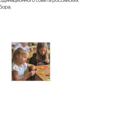
рдинационного совета российских
бора.