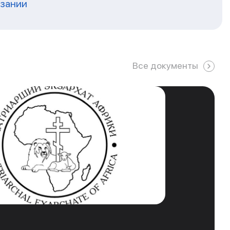
нзании
Все документы