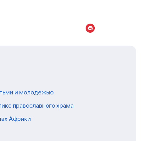
етьми и молодежью
лике православного храма
нах Африки