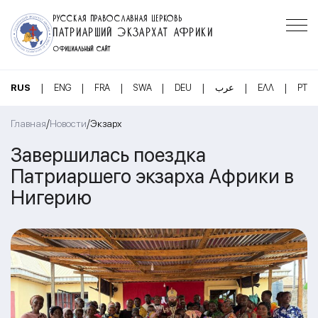
РУССКАЯ ПРАВОСЛАВНАЯ ЦЕРКОВЬ
ПАТРИАРШИЙ ЭКЗАРХАТ АФРИКИ
ОФИЦИАЛЬНЫЙ САЙТ
|
|
|
|
|
|
|
RUS
ENG
FRA
SWA
DEU
عرب
ΕΛΛ
PT
/
/
Главная
Новости
Экзарх
Завершилась поездка
Патриаршего экзарха Африки в
Нигерию