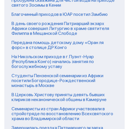
Пробурена скважина для чистой воды на приходе
святого Зосимы в Кении
Благочинный приходов в ЮАР посетил Замбию
В день своего рождения Патриарший экзарх
Африки совершил Литургию в храме святителя
Филиппа в Мещанской Слободе
Передана помощь детскому дому «Оран ля
форс» в столице ДР Конго
На Никольском приходе в г. Пуэнт-Нуар
(Республика Конго) начались занятия по
богослужебному уставу
Студенты Пензенской семинарии из Африки
посетили Богородице-Рождественский
монастырь в Москве
В Церковь Христову приняты девять бывших
клириков неканонической общины в Камеруне
Семинаристы из стран Африки участвовали в
стройотряде по восстановлению Всехсвятского
храма во Владимирской области
Завершилась поездка Патриаршего экзарха