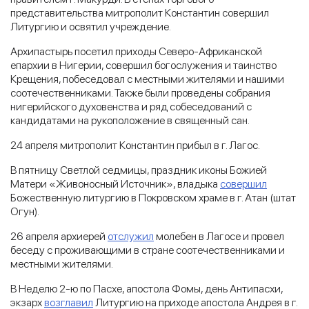
представительства митрополит Константин совершил
Литургию и освятил учреждение.
Архипастырь посетил приходы Северо-Африканской
епархии в Нигерии, совершил богослужения и таинство
Крещения, побеседовал с местными жителями и нашими
соотечественниками. Также были проведены собрания
нигерийского духовенства и ряд собеседований с
кандидатами на рукоположение в священный сан.
24 апреля митрополит Константин прибыл в г. Лагос.
В пятницу Светлой седмицы, праздник иконы Божией
Матери «Живоносный Источник», владыка
совершил
Божественную литургию в Покровском храме в г. Атан (штат
Огун).
26 апреля архиерей
отслужил
молебен в Лагосе и провел
беседу с проживающими в стране соотечественниками и
местными жителями.
В Неделю 2-ю по Пасхе, апостола Фомы, день Антипасхи,
экзарх
возглавил
Литургию на приходе апостола Андрея в г.