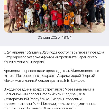
03 мая 2025 19:54
С 24 апреля по 2 мая 2025 года состоялась первая поездка
Патриаршего экзарха Африки митрополита Зарайского
Константина в Нигерию.
Архиерея сопровождали председатель Миссионерского
отдела Патриаршего экзархата Африки иерей Георгий
Максимов и личный секретарь чтец В.В. Дендюк.
В ходе поездки иерарх встретился с Чрезвычайным и
Полномочным послом Российской Федерации в
Федеративной Республике Нигерия, торговым
представителем РФ в Нигерии, а также традиционным
правителем г. Макурди. В стенах торгового