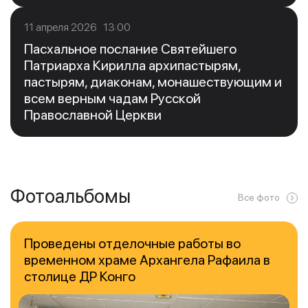
11 апреля 2026 13:00
Пасхальное послание Святейшего
Патриарха Кирилла архипастырям,
пастырям, диаконам, монашествующим и
всем верным чадам Русской
Православной Церкви
Фотоальбомы
Все фото
Проведены отделочные работы во
временном храме Архангела Рафаила в
столице ДР Конго