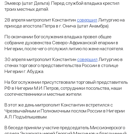
Эмевор (штат Дельта). Перед службой владыка крестил
троих местных детей.
28 апреля митрополит Константин
совершил
Литургию на
приходе апостола Петра в г. Онича (штат Анамбра).
По окончании богослужения владыка провел общее
собрание духовенства Северо-Африканской епархии в
Нигерии, после чего отслужил литию по жене настоятеля.
30 апреля митрополит Константин
совершил
Литургию в
стенах торгового представительства России в столице
Нигерии г. Абуджа.
На богослужении присутствовали торговый представитель
РФ в Нигерии М.И. Петров, сотрудники посольства, наши
соотечественники и местные жители.
В этот же день митрополит Константин встретился с
Чрезвычайным и Полномочным послом России в Нигерии
А.Л. Подъёлышевым.
В беседе приняли участие председатель Миссионерского
отдела Экзархата иерей Георгий Максимов и благочинный