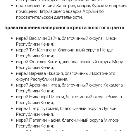
протоиерей Тигрий Хачатрян, клирик Курской епархии,
помощник Патриаршего экзарха Африки по
просветительской деятельности;
права ношения наперсного креста золотого цвета
иерей Василий Вайча, благочинный округа Ниери
Республики Кения;
иерей Тит Кипнгени, благочинный округа Нанди
Республики Кения;
иерей Феоклит Китинджи, благочинный округа Меру
Республики Кения;
иерей Варнава Нжария, благочинный Восточного
округа Республики Кения;
иерей Арсений Читва, благочинный округа Какамега
Республики Кения;
иерей Никанор Шилеси, благочинный округа Вихига
Республики Кения;
иерей Петр Лутомия, благочинный округа Лугари
Республики Кения;
иерей Патапий Часиа, благочинный округа Мигори
Республики Кения;