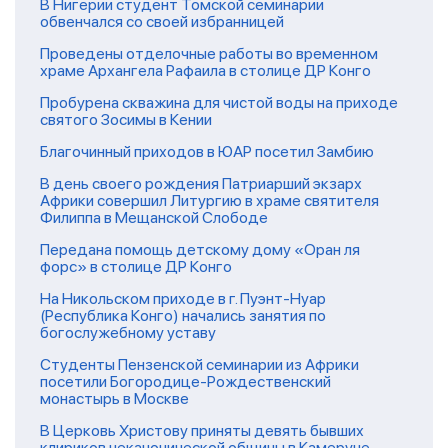
В Нигерии студент Томской семинарии
обвенчался со своей избранницей
Проведены отделочные работы во временном
храме Архангела Рафаила в столице ДР Конго
Пробурена скважина для чистой воды на приходе
святого Зосимы в Кении
Благочинный приходов в ЮАР посетил Замбию
В день своего рождения Патриарший экзарх
Африки совершил Литургию в храме святителя
Филиппа в Мещанской Слободе
Передана помощь детскому дому «Оран ля
форс» в столице ДР Конго
На Никольском приходе в г. Пуэнт-Нуар
(Республика Конго) начались занятия по
богослужебному уставу
Студенты Пензенской семинарии из Африки
посетили Богородице-Рождественский
монастырь в Москве
В Церковь Христову приняты девять бывших
клириков неканонической общины в Камеруне