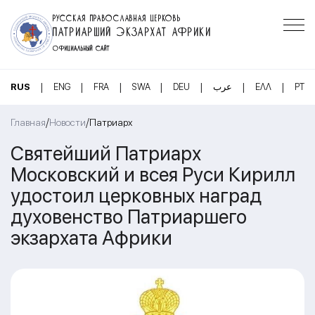
РУССКАЯ ПРАВОСЛАВНАЯ ЦЕРКОВЬ
ПАТРИАРШИЙ ЭКЗАРХАТ АФРИКИ
ОФИЦИАЛЬНЫЙ САЙТ
|
|
|
|
|
|
|
RUS
ENG
FRA
SWA
DEU
عرب
ΕΛΛ
PT
/
/
Главная
Новости
Патриарх
Святейший Патриарх
Московский и всея Руси Кирилл
удостоил церковных наград
духовенство Патриаршего
экзархата Африки