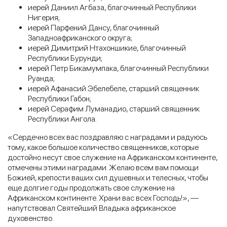
иерей Даниил Агбаза, благочинный Республики
Нигерия;
иерей Парфений Дансу, благочинный
Западноафриканского округа;
иерей Димитрий Нтахоншикие, благочинный
Республики Бурунди;
иерей Петр Бикамумпака, благочинный Республики
Руанда;
иерей Афанасий Эбелебеле, старший священник
Республики Габон;
иерей Серафим Луманадио, старший священник
Республики Ангола.
«Сердечно всех вас поздравляю с наградами и радуюсь
тому, какое большое количество священников, которые
достойно несут свое служение на Африканском континенте,
отмечены этими наградами. Желаю всем вам помощи
Божией, крепости ваших сил душевных и телесных, чтобы
еще долгие годы продолжать свое служение на
Африканском континенте. Храни вас всех Господь!», —
напутствовал Святейший Владыка африканское
духовенство.