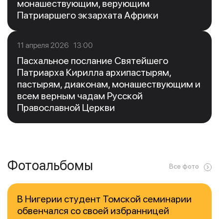
монашествующим, верующим
Патриаршего экзархата Африки
11 апреля 2026 13:00
Пасхальное послание Святейшего
Патриарха Кирилла архипастырям,
пастырям, диаконам, монашествующим и
всем верным чадам Русской
Православной Церкви
Фотоальбомы
Все фото
В Нигерии студент Томской семинарии
обвенчался со своей избранницей