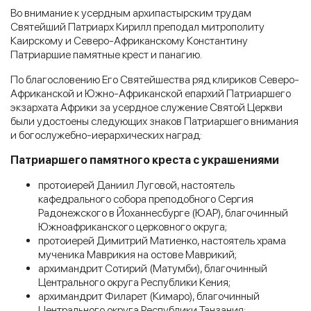
Во внимание к усердным архипастырским трудам
Святейший Патриарх Кирилл преподал митрополиту
Каирскому и Северо-Африканскому Константину
Патриаршие памятные крест и панагию.
По благословению Его Святейшества ряд клириков Северо-
Африканской и Южно-Африканской епархий Патриаршего
экзархата Африки за усердное служение Святой Церкви
были удостоены следующих знаков Патриаршего внимания
и богослужебно-иерархических наград:
Патриаршего памятного креста с украшениями
протоиерей Даниил Луговой, настоятель
кафедрального собора преподобного Сергия
Радонежского в Йоханнесбурге (ЮАР), благочинный
Южноафриканского церковного округа;
протоиерей Димитрий Матиенко, настоятель храма
мученика Маврикия на остове Маврикий;
архимандрит Сотирий (Матумби), благочинный
Центрального округа Республики Кения;
архимандрит Филарет (Кимаро), благочинный
Центрального округа Республики Танзания;