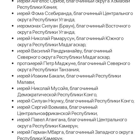
иерей Ангелос Орибе, благочинный округа Хомабей
Республики Кения;
иерей Фома Ссебиранда, благочинный Центрального
округа Республики Уганда;
иеромонах Силуан (Браун), благочинный Восточного
округа Республики Уганда;
иерей Николай Рамарусун, благочинный Южного
округа Республики Мадагаскар;
иерей Василий Рандрианайву, благочинный
Северного округа Республики Мадагаскар;
протоиерей Петр Маджуне, благочинный Северного
округа Республики Танзания;
иерей Иоаким Бакали, благочинный Республики
Малави;
иерей Николай Мусойя, благочинный
Демократической Республики Конго;
иерей Силуан Нкунку, благочинный Республики Конго;
иерей Сергий Воемава, благочинный
Центральноафриканской Республики;
иерей Павел Атангана, благочинный Центрального
округа Республики Камерун;
иерей Герман Мбарга, благочинный Западного округа
Республики Камерун;