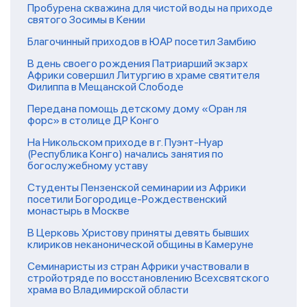
Пробурена скважина для чистой воды на приходе
святого Зосимы в Кении
Благочинный приходов в ЮАР посетил Замбию
В день своего рождения Патриарший экзарх
Африки совершил Литургию в храме святителя
Филиппа в Мещанской Слободе
Передана помощь детскому дому «Оран ля
форс» в столице ДР Конго
На Никольском приходе в г. Пуэнт-Нуар
(Республика Конго) начались занятия по
богослужебному уставу
Студенты Пензенской семинарии из Африки
посетили Богородице-Рождественский
монастырь в Москве
В Церковь Христову приняты девять бывших
клириков неканонической общины в Камеруне
Семинаристы из стран Африки участвовали в
стройотряде по восстановлению Всехсвятского
храма во Владимирской области