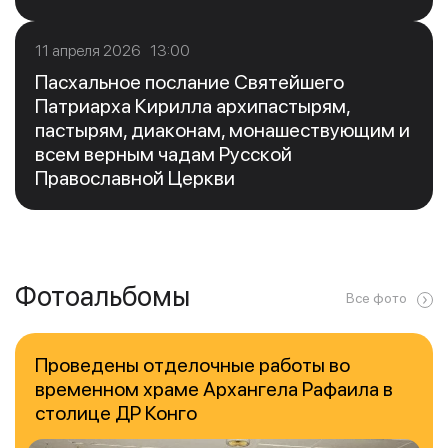
11 апреля 2026 13:00
Пасхальное послание Святейшего
Патриарха Кирилла архипастырям,
пастырям, диаконам, монашествующим и
всем верным чадам Русской
Православной Церкви
Фотоальбомы
Все фото
Проведены отделочные работы во
временном храме Архангела Рафаила в
столице ДР Конго