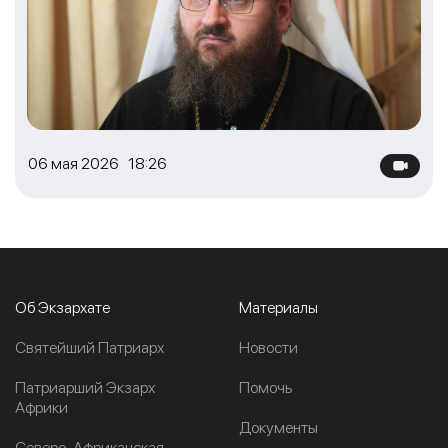
06 мая 2026 18:26
Об Экзархате
Материалы
Cвятейший Патриарх
Новости
Патриарший Экзарх
Помочь
Африки
Документы
Северо-Африканская