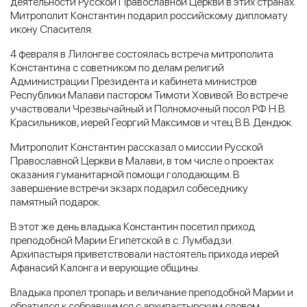
деятельности Русской Православной Церкви в этих странах.
Митрополит Константин подарил российскому дипломату
икону Спасителя.
4 февраля в Лилонгве состоялась встреча митрополита
Константина с советником по делам религий
Администрации Президента и кабинета министров
Республики Малави пастором Тимоти Ховивой. Во встрече
участвовали Чрезвычайный и Полномочный посол РФ Н.В.
Красильников, иерей Георгий Максимов и чтец В.В. Дендюк.
Митрополит Константин рассказал о миссии Русской
Православной Церкви в Малави, в том числе о проектах
оказания гуманитарной помощи голодающим. В
завершение встречи экзарх подарил собеседнику
памятный подарок.
В этот же день владыка Константин посетил приход
преподобной Марии Египетской в с. Лумбадзи.
Архипастыря приветствовали настоятель прихода иерей
Афанасий Калонга и верующие общины.
Владыка пропел тропарь и величание преподобной Марии и
обратился к собравшимся с архипастырским словом.