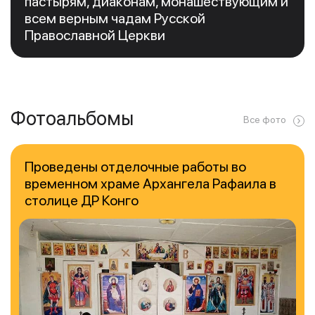
пастырям, диаконам, монашествующим и
всем верным чадам Русской
Православной Церкви
Фотоальбомы
Все фото
Проведены отделочные работы во
временном храме Архангела Рафаила в
столице ДР Конго