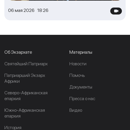
06 мая 2026 18:26
Об Экзархате
Материалы
Cвятейший Патриарх
Новости
Патриарший Экзарх
Помочь
Африки
Документы
Северо-Африканская
епархия
Пресса о нас
Южно-Африканская
Видео
епархия
История