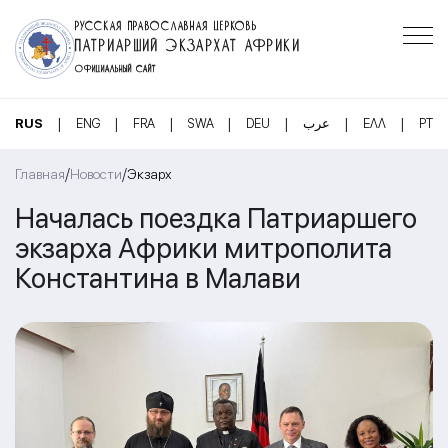
РУССКАЯ ПРАВОСЛАВНАЯ ЦЕРКОВЬ
ПАТРИАРШИЙ ЭКЗАРХАТ АФРИКИ
ОФИЦИАЛЬНЫЙ САЙТ
|
|
|
|
|
|
|
RUS
ENG
FRA
SWA
DEU
عرب
ΕΛΛ
PT
/
/
Главная
Новости
Экзарх
Началась поездка Патриаршего
экзарха Африки митрополита
Константина в Малави