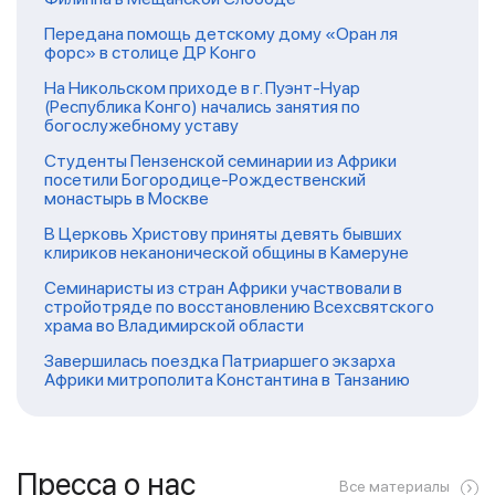
Передана помощь детскому дому «Оран ля
форс» в столице ДР Конго
На Никольском приходе в г. Пуэнт-Нуар
(Республика Конго) начались занятия по
богослужебному уставу
Студенты Пензенской семинарии из Африки
посетили Богородице-Рождественский
монастырь в Москве
В Церковь Христову приняты девять бывших
клириков неканонической общины в Камеруне
Семинаристы из стран Африки участвовали в
стройотряде по восстановлению Всехсвятского
храма во Владимирской области
Завершилась поездка Патриаршего экзарха
Африки митрополита Константина в Танзанию
Пресса о нас
Все материалы