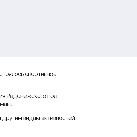
остоялось спортивное
гия Радонежского под
емавы.
и другим видам активностей.