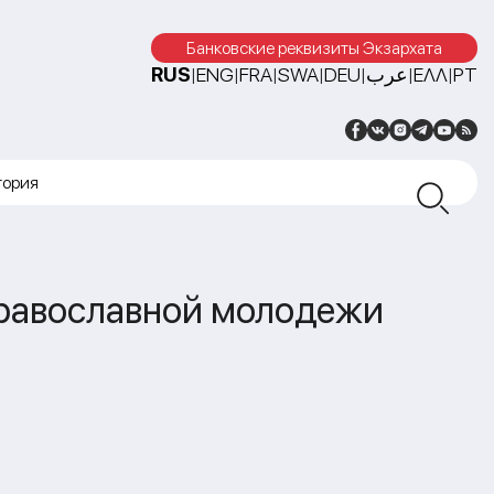
Банковские реквизиты Экзархата
RUS
ENG
FRA
SWA
DEU
عرب
ΕΛΛ
PT
|
|
|
|
|
|
|
тория
православной молодежи