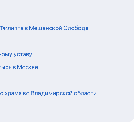
я Филиппа в Мещанской Слободе
ному уставу
ырь в Москве
го храма во Владимирской области