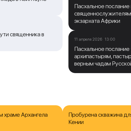
Пасхальное послание
священнослужителям
экзархата Африки
ути священника в
11 апреля 2026 13:00
Пасхальное послание
архипастырям, пасты
верным чадам Русско
м храме Архангела
Пробурена скважина для
Кении