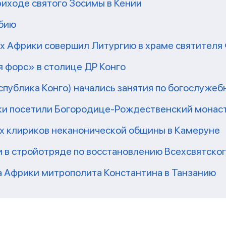
риходе святого Зосимы в Кении
мбию
рх Африки совершил Литургию в храме святител
 форс» в столице ДР Конго
еспублика Конго) начались занятия по богослужеб
ки посетили Богородице-Рождественский монаст
их клириков неканонической общины в Камеруне
 в стройотряде по восстановлению Всехсвятско
а Африки митрополита Константина в Танзанию