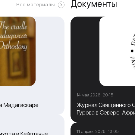
Документы
Все материалы
14 мая 2026 20:15
на Мадагаскаре
Журнал Священного С
Гурова в Северо-Афр
11 апреля 2026 13:05
ихода в Кейптауне