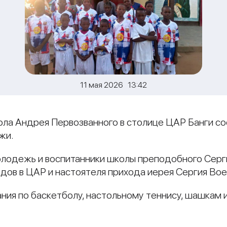
11 мая 2026 13:42
тола Андрея Первозванного в столице ЦАР Банги с
жи.
олодежь и воспитанники школы преподобного Сер
дов в ЦАР и настоятеля прихода иерея Сергия Во
ния по баскетболу, настольному теннису, шашкам 
и