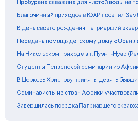
Пробурена скважина для чистой воды на п
Благочинный приходов в ЮАР посетил За
В день своего рождения Патриарший экза
Передана помощь детскому дому «Оран ля
На Никольском приходе в г. Пуэнт-Нуар (Р
Студенты Пензенской семинарии из Афри
В Церковь Христову приняты девять бывш
Семинаристы из стран Африки участвовали
Завершилась поездка Патриаршего экзарх