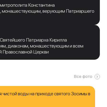
 митрополита Константина
, монашествующим, верующим Патриаршего
 Святейшего Патриарха Кирилла
рям, диаконам, монашествующим и всем
й Православной Церкви
Все фото
 чистой воды на приходе святого Зосимы в