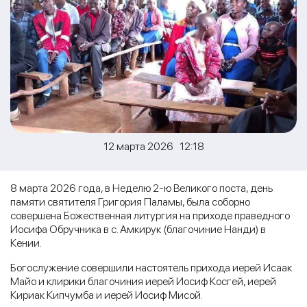
12 марта 2026 12:18
8 марта 2026 года, в Неделю 2-ю Великого поста, день
памяти святителя Григория Паламы, была соборно
совершена Божественная литургия на приходе праведного
Иосифа Обручника в с. Амкирук (благочиние Нанди) в
Кении.
Богослужение совершили настоятель прихода иерей Исаак
Майо и клирики благочиния иерей Иосиф Косгей, иерей
Кириак Кипчумба и иерей Иосиф Мисой.