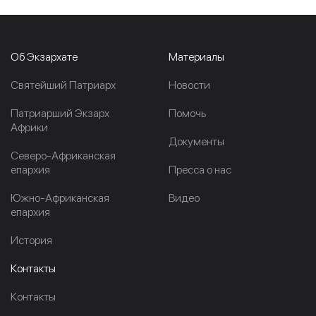
Об Экзархате
Материалы
Cвятейший Патриарх
Новости
Патриарший Экзарх
Помочь
Африки
Документы
Северо-Африканская
епархия
Пресса о нас
Южно-Африканская
Видео
епархия
История
Контакты
Контакты