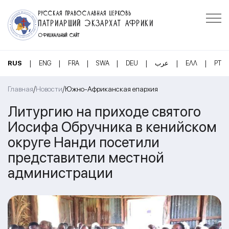
РУССКАЯ ПРАВОСЛАВНАЯ ЦЕРКОВЬ
ПАТРИАРШИЙ ЭКЗАРХАТ АФРИКИ
ОФИЦИАЛЬНЫЙ САЙТ
|
|
|
|
|
|
|
RUS
ENG
FRA
SWA
DEU
عرب
ΕΛΛ
PT
/
/
Главная
Новости
Южно-Африканская епархия
Литургию на приходе святого
Иосифа Обручника в кенийском
округе Нанди посетили
представители местной
администрации