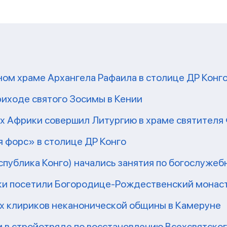
ом храме Архангела Рафаила в столице ДР Конг
риходе святого Зосимы в Кении
рх Африки совершил Литургию в храме святител
 форс» в столице ДР Конго
еспублика Конго) начались занятия по богослужеб
ки посетили Богородице-Рождественский монаст
их клириков неканонической общины в Камеруне
 в стройотряде по восстановлению Всехсвятско