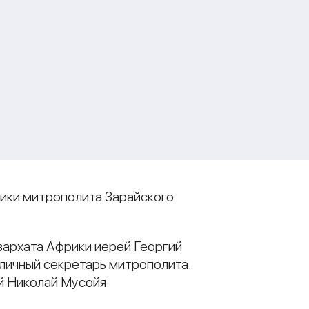
рики митрополита Зарайского
зархата Африки иерей Георгий
 личный секретарь митрополита.
й Николай Мусойя.