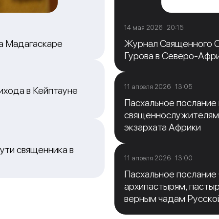
14 мая 2026 20:15
на Мадагаскаре
Журнал Священного С
Гурова в Северо-Афр
11 апреля 2026 13:05
ихода в Кейптауне
Пасхальное послание
священнослужителям
экзархата Африки
ути священника в
11 апреля 2026 13:00
Пасхальное послание
архипастырям, пасты
верным чадам Русско