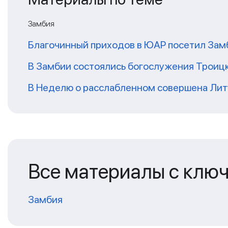
Замбия
Благочинный приходов в ЮАР посетил За
В Замбии состоялись богослужения Троиц
В Неделю о расслабленном совершена Литу
Все материалы с клю
Замбия