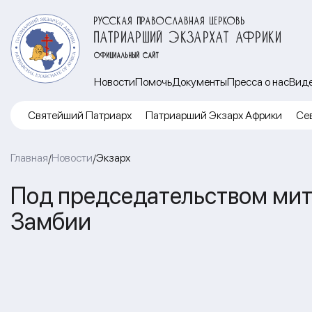
РУССКАЯ ПРАВОСЛАВНАЯ ЦЕРКОВЬ
ПАТРИАРШИЙ ЭКЗАРХАТ АФРИКИ
ОФИЦИАЛЬНЫЙ САЙТ
Новости
Помочь
Документы
Пресса о нас
Вид
Cвятейший Патриарх
Патриарший Экзарх Африки
Се
Главная
Новости
Экзарх
/
/
Под председательством мит
Замбии