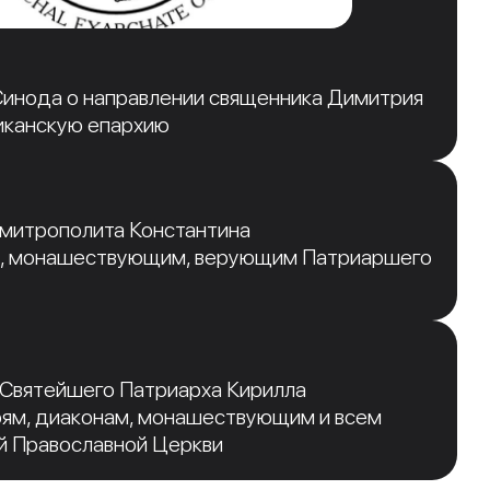
инода о направлении священника Димитрия
иканскую епархию
 митрополита Константина
, монашествующим, верующим Патриаршего
 Святейшего Патриарха Кирилла
рям, диаконам, монашествующим и всем
й Православной Церкви