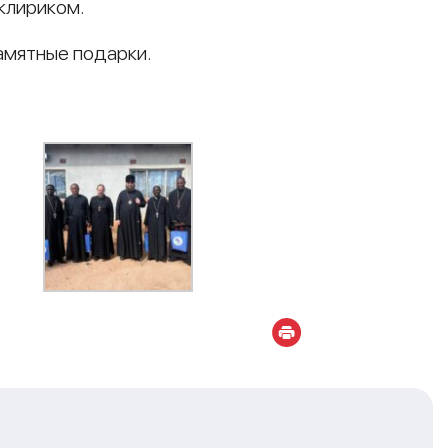
клириком.
амятные подарки.