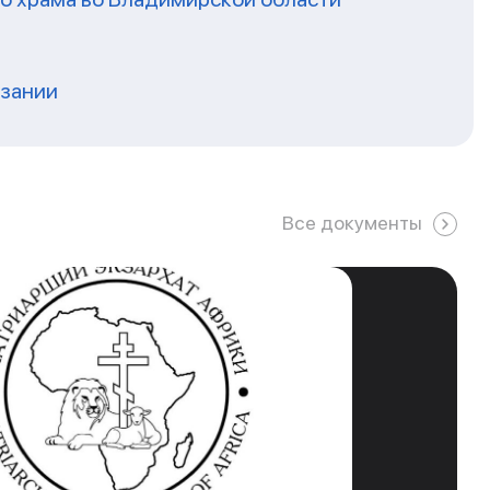
нзании
Все документы