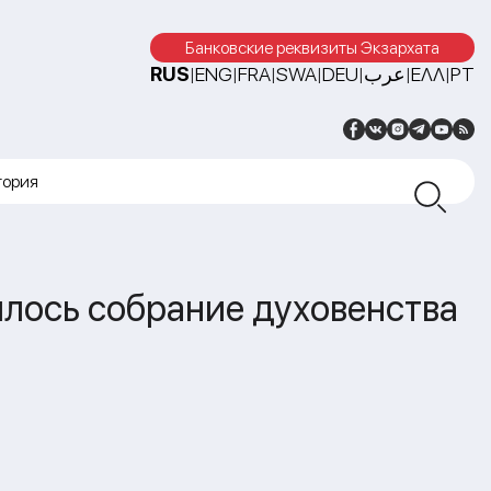
Банковские реквизиты Экзархата
RUS
ENG
FRA
SWA
DEU
عرب
ΕΛΛ
PT
|
|
|
|
|
|
|
тория
лось собрание духовенства