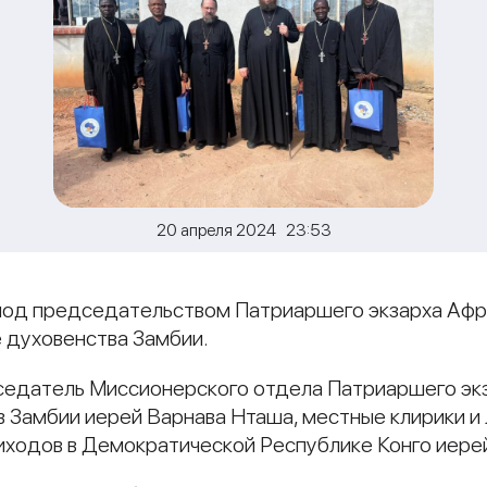
20 апреля 2024 23:53
я под председательством Патриаршего экзарха Аф
 духовенства Замбии.
дседатель Миссионерского отдела Патриаршего эк
в Замбии иерей Варнава Нташа, местные клирики и
иходов в Демократической Республике Конго иере