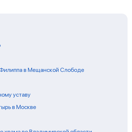
о
я Филиппа в Мещанской Слободе
ному уставу
ырь в Москве
го храма во Владимирской области