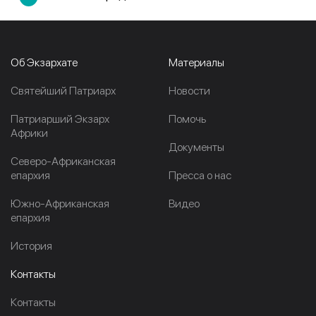
Об Экзархате
Материалы
Cвятейший Патриарх
Новости
Патриарший Экзарх
Помочь
Африки
Документы
Северо-Африканская
епархия
Пресса о нас
Южно-Африканская
Видео
епархия
История
Контакты
Контакты