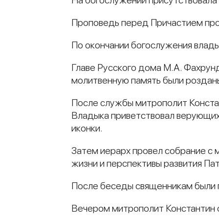
На богослужении присутствовала 
Проповедь перед Причастием про
По окончании богослужения влады
Главе Русского дома М.А. Фахрун
молитвенную память были розданы
После службы митрополит Конста
Владыка приветствовал верующих 
иконки.
Затем иерарх провел собрание с
жизни и перспективы развития Пат
После беседы священникам были п
Вечером митрополит Константин 