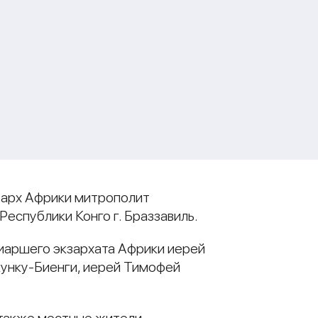
зарх Африки митрополит
еспублики Конго г. Браззавиль.
аршего экзархата Африки иерей
кунку-Биенги, иерей Тимофей