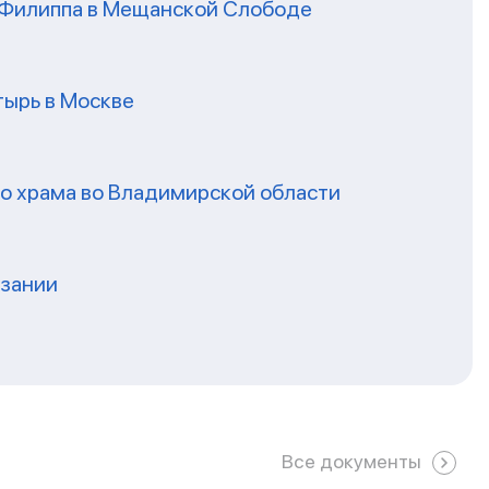
я Филиппа в Мещанской Слободе
ырь в Москве
го храма во Владимирской области
нзании
Все документы