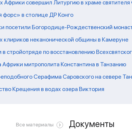
рх Африки совершил Литургию в храме святител
 форс» в столице ДР Конго
ки посетили Богородице-Рождественский монаст
их клириков неканонической общины в Камеруне
 в стройотряде по восстановлению Всехсвятско
а Африки митрополита Константина в Танзанию
реподобного Серафима Саровского на севере Та
ство Крещения в водах озера Виктория
Документы
Все материалы