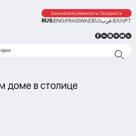
Банковские реквизиты Экзархата
RUS
ENG
FRA
SWA
DEU
عرب
ΕΛΛ
PT
|
|
|
|
|
|
|
тория
м доме в столице