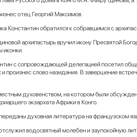
глава Русского дома в Конго М.А. Фахрутдинова, а
изнес отец Георгий Максимов.
ка Константин обратился к собравшимся с архипа
диновой архипастырь вручил икону Пресвятой Бог
 иконки.
нтин с сопровождающей делегацией посетил общин
и произнес слово назидания. В завершение встре
 местным духовенством, на котором были обсужде
риаршего экзархата Африки в Конго.
ереданы духовная литература на французском язы
отслужил водосвятный молебен и заупокойную лит