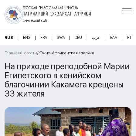
РУССКАЯ ПРАВОСЛАВНАЯ ЦЕРКОВЬ
ПАТРИАРШИЙ ЭКЗАРХАТ АФРИКИ
ОФИЦИАЛЬНЫЙ САЙТ
|
|
|
|
|
|
|
RUS
ENG
FRA
SWA
DEU
عرب
ΕΛΛ
PT
/
/
Главная
Новости
Южно-Африканская епархия
На приходе преподобной Марии
Египетского в кенийском
благочинии Какамега крещены
33 жителя