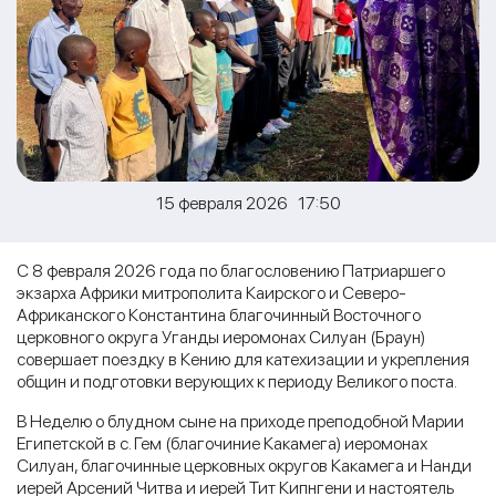
15 февраля 2026 17:50
С 8 февраля 2026 года по благословению Патриаршего
экзарха Африки митрополита Каирского и Северо-
Африканского Константина благочинный Восточного
церковного округа Уганды иеромонах Силуан (Браун)
совершает поездку в Кению для катехизации и укрепления
общин и подготовки верующих к периоду Великого поста.
В Неделю о блудном сыне на приходе преподобной Марии
Египетской в с. Гем (благочиние Какамега) иеромонах
Силуан, благочинные церковных округов Какамега и Нанди
иерей Арсений Читва и иерей Тит Кипнгени и настоятель