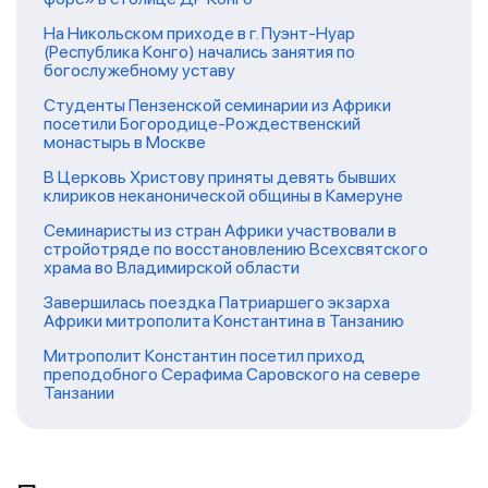
На Никольском приходе в г. Пуэнт-Нуар
(Республика Конго) начались занятия по
богослужебному уставу
Студенты Пензенской семинарии из Африки
посетили Богородице-Рождественский
монастырь в Москве
В Церковь Христову приняты девять бывших
клириков неканонической общины в Камеруне
Семинаристы из стран Африки участвовали в
стройотряде по восстановлению Всехсвятского
храма во Владимирской области
Завершилась поездка Патриаршего экзарха
Африки митрополита Константина в Танзанию
Митрополит Константин посетил приход
преподобного Серафима Саровского на севере
Танзании