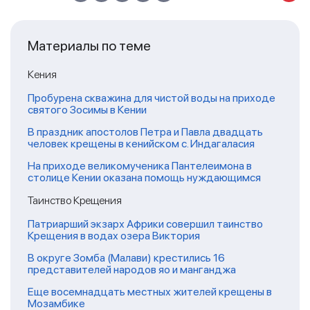
Материалы по теме
Кения
Пробурена скважина для чистой воды на приходе
святого Зосимы в Кении
В праздник апостолов Петра и Павла двадцать
человек крещены в кенийском с. Индагаласия
На приходе великомученика Пантелеимона в
столице Кении оказана помощь нуждающимся
Таинство Крещения
Патриарший экзарх Африки совершил таинство
Крещения в водах озера Виктория
В округе Зомба (Малави) крестились 16
представителей народов яо и манганджа
Еще восемнадцать местных жителей крещены в
Мозамбике