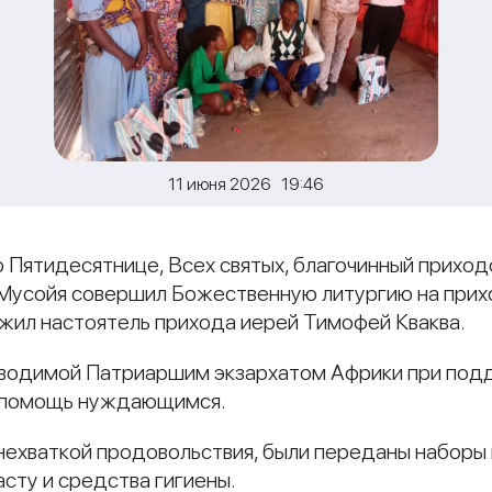
11 июня 2026 19:46
по Пятидесятнице, Всех святых, благочинный прихо
 Мусойя совершил Божественную литургию на прих
лужил настоятель прихода иерей Тимофей Кваква.
роводимой Патриаршим экзархатом Африки при под
а помощь нуждающимся.
нехваткой продовольствия, были переданы наборы п
асту и средства гигиены.