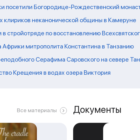
ки посетили Богородице-Рождественский монаст
их клириков неканонической общины в Камеруне
 в стройотряде по восстановлению Всехсвятско
а Африки митрополита Константина в Танзанию
реподобного Серафима Саровского на севере Та
ство Крещения в водах озера Виктория
Документы
Все материалы