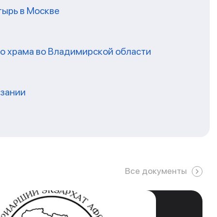
ырь в Москве
го храма во Владимирской области
нзании
Все документы