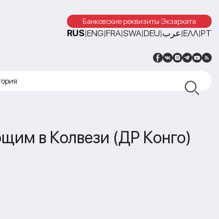
Банковские реквизиты Экзархата
RUS
ENG
FRA
SWA
DEU
عرب
ΕΛΛ
PT
|
|
|
|
|
|
|
тория
щим в Колвези (ДР Конго)