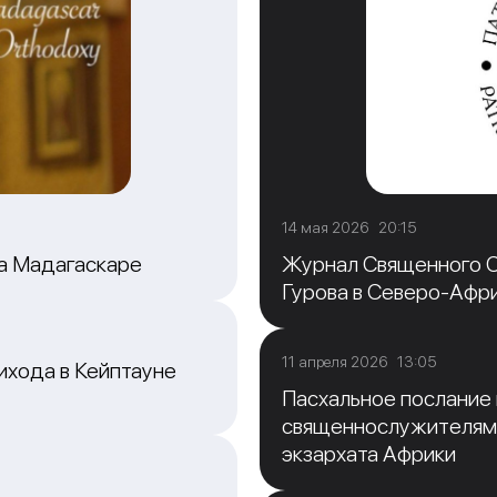
14 мая 2026 20:15
на Мадагаскаре
Журнал Священного С
Гурова в Северо-Афр
11 апреля 2026 13:05
ихода в Кейптауне
Пасхальное послание
священнослужителям
экзархата Африки