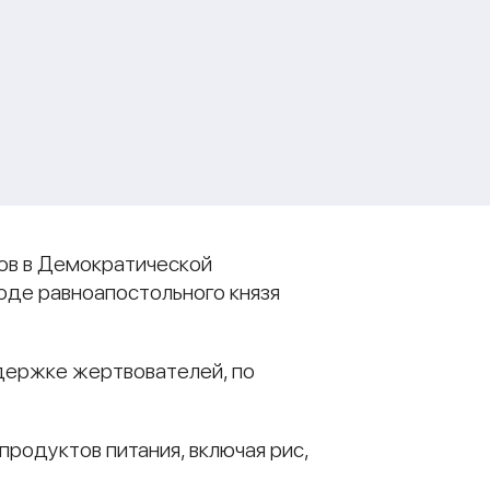
дов в Демократической
оде равноапостольного князя
держке жертвователей, по
родуктов питания, включая рис,