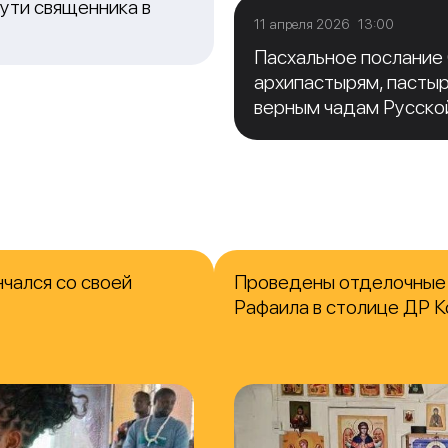
ути священника в
11 апреля 2026 13:00
Пасхальное послание
архипастырям, пасты
верным чадам Русско
чался со своей
Проведены отделочные 
Рафаила в столице ДР К