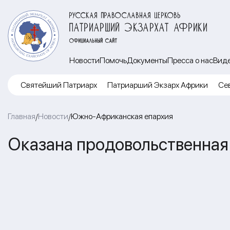
РУССКАЯ ПРАВОСЛАВНАЯ ЦЕРКОВЬ
ПАТРИАРШИЙ ЭКЗАРХАТ АФРИКИ
ОФИЦИАЛЬНЫЙ САЙТ
Новости
Помочь
Документы
Пресса о нас
Вид
Cвятейший Патриарх
Патриарший Экзарх Африки
Се
Главная
Новости
Южно-Африканская епархия
/
/
Оказана продовольственная