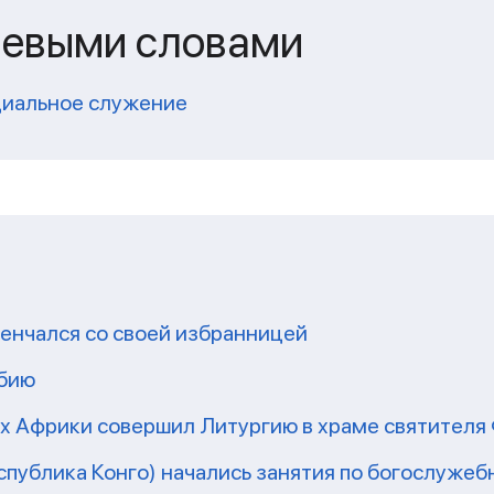
чевыми словами
циальное служение
енчался со своей избранницей
мбию
рх Африки совершил Литургию в храме святител
еспублика Конго) начались занятия по богослужеб