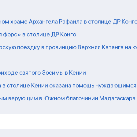
ом храме Архангела Рафаила в столице ДР Конг
 форс» в столице ДР Конго
скую поездку в провинцию Верхняя Катанга на ю
риходе святого Зосимы в Кении
а в столице Кении оказана помощь нуждающимся
ным верующим в Южном благочинии Мадагаскара