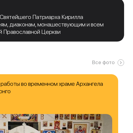
 Святейшего Патриарха Кирилла
рям, диаконам, монашествующим и всем
й Православной Церкви
Все фото
работы во временном храме Архангела
онго