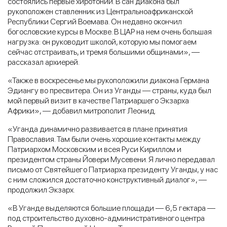
состоялись первые хиротонии. В сан диакона был
рукоположен ставленник из Центральноафриканской
Республики Сергий Воемава. Он недавно окончил
богословские курсы в Москве. В ЦАР на нем очень большая
нагрузка: он руководит школой, которую мы помогаем
сейчас отстраивать, и тремя большими общинами», —
рассказал архиерей.
«Также в воскресенье мы рукоположили диакона Германа
Эдиангу во пресвитера. Он из Уганды — страны, куда был
мой первый визит в качестве Патриаршего Экзарха
Африки», — добавил митрополит Леонид.
«Уганда динамично развивается в плане принятия
Православия. Там были очень хорошие контакты между
Патриархом Московским и всея Руси Кириллом и
президентом страны Йовери Мусевени. Я лично передавал
письмо от Святейшего Патриарха президенту Уганды, у нас
с ним сложился достаточно конструктивный диалог», —
продолжил Экзарх.
«В Уганде выделяются большие площади — 6,5 гектара —
под строительство духовно-административного центра