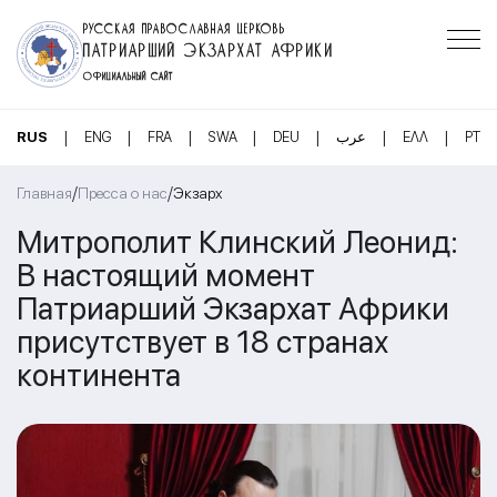
РУССКАЯ ПРАВОСЛАВНАЯ ЦЕРКОВЬ
ПАТРИАРШИЙ ЭКЗАРХАТ АФРИКИ
ОФИЦИАЛЬНЫЙ САЙТ
|
|
|
|
|
|
|
RUS
ENG
FRA
SWA
DEU
عرب
ΕΛΛ
PT
/
/
Главная
Пресса о нас
Экзарх
Митрополит Клинский Леонид:
В настоящий момент
Патриарший Экзархат Африки
присутствует в 18 странах
континента