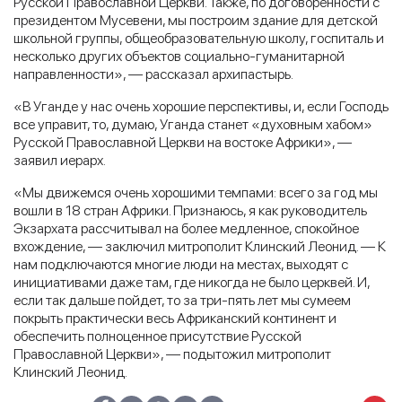
Русской Православной Церкви. Также, по договоренности с
президентом Мусевени, мы построим здание для детской
школьной группы, общеобразовательную школу, госпиталь и
несколько других объектов социально-гуманитарной
направленности», — рассказал архипастырь.
«В Уганде у нас очень хорошие перспективы, и, если Господь
все управит, то, думаю, Уганда станет «духовным хабом»
Русской Православной Церкви на востоке Африки», —
заявил иерарх.
«Мы движемся очень хорошими темпами: всего за год мы
вошли в 18 стран Африки. Признаюсь, я как руководитель
Экзархата рассчитывал на более медленное, спокойное
вхождение, — заключил митрополит Клинский Леонид. — К
нам подключаются многие люди на местах, выходят с
инициативами даже там, где никогда не было церквей. И,
если так дальше пойдет, то за три-пять лет мы сумеем
покрыть практически весь Африканский континент и
обеспечить полноценное присутствие Русской
Православной Церкви», — подытожил митрополит
Клинский Леонид.