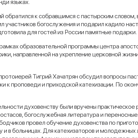
нди языках.
ий обратился к собравшимся с пастырским словом,
л участников богослужения и подарил кадило нас
готовила для гостей из России памятные подарки.
 рамках образовательной программы центра апост
ики, направленной на укрепление церковной жизни
протоиерей Тигрий Хачатрян обсудил вопросы пас
ки к проповеди и приходской катехизации. По око
льности духовенству были вручены практическое
оностасов, богослужебная литература и переносны
бодчиков провел обучение духовенства по пригот
 и в больницах. Для катехизаторов и молодежных