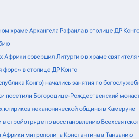
ом храме Архангела Рафаила в столице ДР Конг
мбию
рх Африки совершил Литургию в храме святител
 форс» в столице ДР Конго
еспублика Конго) начались занятия по богослужеб
ки посетили Богородице-Рождественский монаст
их клириков неканонической общины в Камеруне
 в стройотряде по восстановлению Всехсвятско
а Африки митрополита Константина в Танзанию