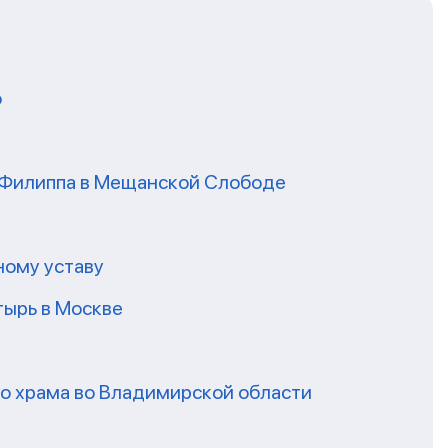
о
я Филиппа в Мещанской Слободе
ному уставу
ырь в Москве
го храма во Владимирской области