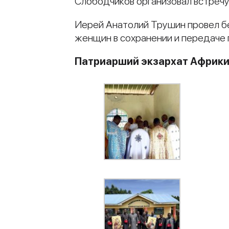
Слободчиков организовал встреч
Иерей Анатолий Трушин провел б
женщин в сохранении и передаче 
Патриарший экзархат Африк