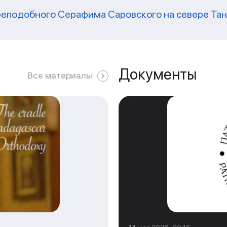
реподобного Серафима Саровского на севере Та
Документы
Все материалы