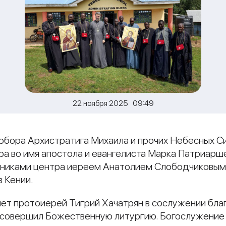
22 ноября 2025 09:49
 Собора Архистратига Михаила и прочих Небесных С
а во имя апостола и евангелиста Марка Патриарш
дниками центра иереем Анатолием Слободчиковы
в Кении.
нет протоиерей Тигрий Хачатрян в сослужении бла
 совершил Божественную литургию. Богослужение 