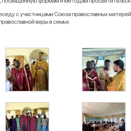
у, посвященную формам и методам просветительск
еседу с участницами Союза православных матерей
православной веры в семье.
и