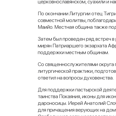
церковнославянском, суахили и на
По окончании Литургии отец Тигр
совместной молитвы, поблагодари
Маийо. Местная община также под
Затем был проведен ряд встреч в
мирян Патриаршего экзархата Афр
поддержки местным общинам.
Со священнослужителями округа 
литургической практики, подготов
ответил на вопросы духовенства.
Для поддержки пастырской деяте
таинства Покаяния, иконы для ик
дароносицы. Иерей Анатолий Сло
для причащения верующих на дому