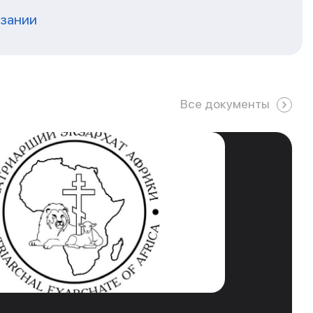
нзании
Все документы