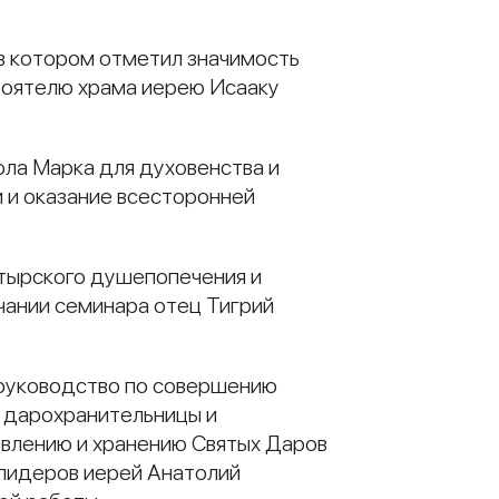
 в котором отметил значимость
тоятелю храма иерею Исааку
ола Марка для духовенства и
 и оказание всесторонней
тырского душепопечения и
нчании семинара отец Тигрий
 руководство по совершению
е дарохранительницы и
овлению и хранению Святых Даров
 лидеров иерей Анатолий