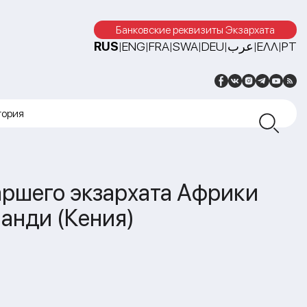
Банковские реквизиты Экзархата
RUS
ENG
FRA
SWA
DEU
عرب
ΕΛΛ
PT
|
|
|
|
|
|
|
тория
аршего экзархата Африки
анди (Кения)