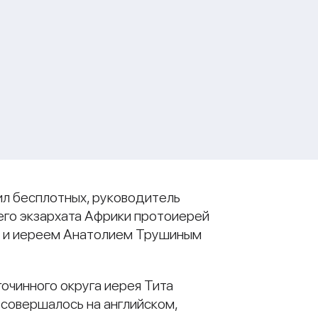
ил бесплотных, руководитель
его экзархата Африки протоиерей
м и иереем Анатолием Трушиным
гочинного округа иерея Тита
совершалось на английском,