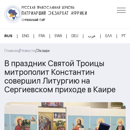
РУССКАЯ ПРАВОСЛАВНАЯ ЦЕРКОВЬ
ПАТРИАРШИЙ ЭКЗАРХАТ АФРИКИ
ОФИЦИАЛЬНЫЙ САЙТ
|
|
|
|
|
|
|
RUS
ENG
FRA
SWA
DEU
عرب
ΕΛΛ
PT
/
/
Главная
Новости
Экзарх
В праздник Святой Троицы
митрополит Константин
совершил Литургию на
Сергиевском приходе в Каире