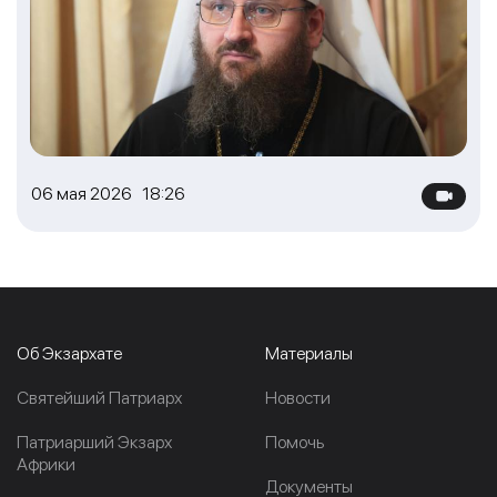
06 мая 2026 18:26
Об Экзархате
Материалы
Cвятейший Патриарх
Новости
Патриарший Экзарх
Помочь
Африки
Документы