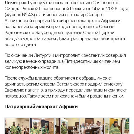
Димитрию Гурову указ согласно решению Священного
Синода Русской Православной Церкви от 14 мая 2026 года
(журнал № 43) о зачислении его в клир Северо-
Африканской епархии Патриаршего экзархата Африки и
назначении клириком прихода преподобного Сергия
Радонежского. За усердное служение Святой Церкви
владыка удостоил иерея Димитрия права ношения креста
золотого цвета.
По окончании Литургии митрополит Константин совершил
великую вечерню праздника Пятидесятницы с чтением
коленопреклонных молитв.
После службы владыка обратился к собравшимся с
архипастырским словом. Затем экзарх подарил епископу
Евфимию панагию, а приходу передал лампады и комплект
покровцов. Также всем прихожанам были розданы иконки.
Патриарший экзархат Африки