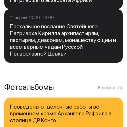
Патриаршего экзархата Африки
11 апреля 2026 13:00
Пасхальное послание Святейшего
Патриарха Кирилла архипастырям,
пастырям, диаконам, монашествующим и
всем верным чадам Русской
Православной Церкви
Фотоальбомы
Все фото
Проведены отделочные работы во
временном храме Архангела Рафаила в
столице ДР Конго