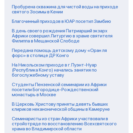
Пробурена скважина для чистой воды на приходе
святого Зосимы в Кении
Благочинный приходов в ЮАР посетил Замбию
В день своего рождения Патриарший экзарх
Африки совершил Литургию в храме святителя
Филиппа в Мещанской Слободе
Передана помощь детскому дому «Оран ля
форс» в столице ДР Конго
На Никольском приходе в г. Пуэнт-Нуар
(Республика Конго) начались занятия по
богослужебному уставу
Студенты Пензенской семинарии из Африки
посетили Богородице-Рождественский
монастырь в Москве
В Церковь Христову приняты девять бывших
клириков неканонической общины в Камеруне
Семинаристы из стран Африки участвовали в
стройотряде по восстановлению Всехсвятского
храма во Владимирской области