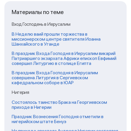
Материалы по теме
Вход Господень в Иерусалим
В Неделю ваий прошли торжества в
миссионерском центре святителя Иоанна
Шанхайского в Уганде
В праздник Входа Господня в Иерусалим викарий
Патриаршего экзархата Африки епископ Евфимий
совершил Литургию в столице Египта
В праздник Входа Господня в Иерусалим
совершена Литургия в Сергиевском
кафедральном соборе в ЮАР
Нигерия
Состоялось таинство Брака на Георгиевском
приходе в Нигерии
Праздник Вознесения Господня отметили в
нигерийском штате Бенуэ
На приходе апостола Андрея в Нигерии состоялся