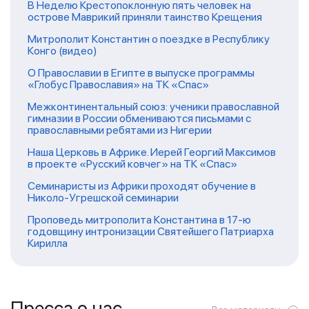
В Неделю Крестопоклонную пять человек на
острове Маврикий приняли таинство Крещения
Митрополит Константин о поездке в Республику
Конго (видео)
О Православии в Египте в выпуске программы
«Глобус Православия» на ТК «Спас»
Межконтинентальный союз: ученики православной
гимназии в России обмениваются письмами с
православными ребятами из Нигерии
Наша Церковь в Африке. Иерей Георгий Максимов
в проекте «Русский ковчег» на ТК «Спас»
Семинаристы из Африки проходят обучение в
Николо-Угрешской семинарии
Проповедь митрополита Константина в 17-ю
годовщину интронизации Святейшего Патриарха
Кирилла
Пресса о нас