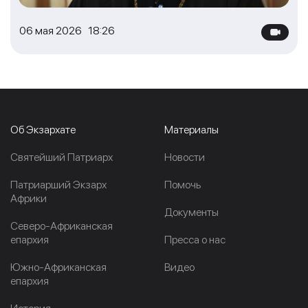
06 мая 2026 18:26
Об Экзархате
Материалы
Cвятейший Патриарх
Новости
Патриарший Экзарх
Помочь
Африки
Документы
Северо-Африканская
епархия
Пресса о нас
Южно-Африканская
Видео
епархия