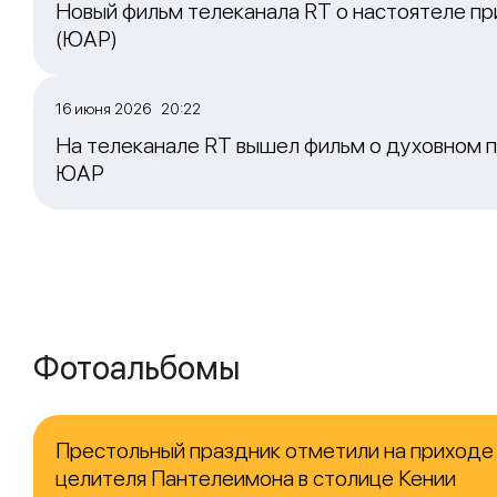
Новый фильм телеканала RT о настоятеле пр
(ЮАР)
16 июня 2026 20:22
На телеканале RT вышел фильм о духовном п
ЮАР
Фотоальбомы
Престольный праздник отметили на приходе
целителя Пантелеимона в столице Кении