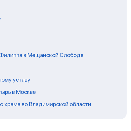
о
я Филиппа в Мещанской Слободе
ному уставу
ырь в Москве
го храма во Владимирской области