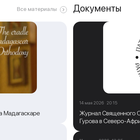
Документы
Все материалы
14 мая 2026 20:15
на Мадагаскаре
Журнал Священного С
Гурова в Северо-Афр