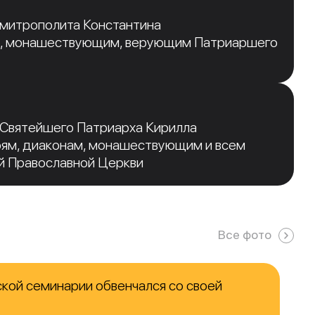
 митрополита Константина
, монашествующим, верующим Патриаршего
 Святейшего Патриарха Кирилла
рям, диаконам, монашествующим и всем
й Православной Церкви
Все фото
кой семинарии обвенчался со своей