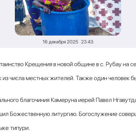
16 декабря 2025 23:43
таинство Крещения в новой общине в с. Рубау на с
 из числа местных жителей. Также один человек б
льного благочиния Камеруна иерей Павел Нгавутд
ршил Божественную литургию. Богослужение совер
ыке типури.