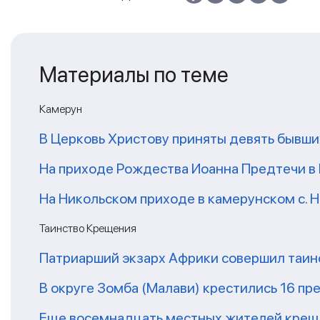
Материалы по теме
Камерун
В Церковь Христову приняты девять бывш
На приходе Рождества Иоанна Предтечи в
На Никольском приходе в камерунском с. 
Таинство Крещения
Патриарший экзарх Африки совершил таин
В округе Зомба (Малави) крестились 16 п
Еще восемнадцать местных жителей крещ