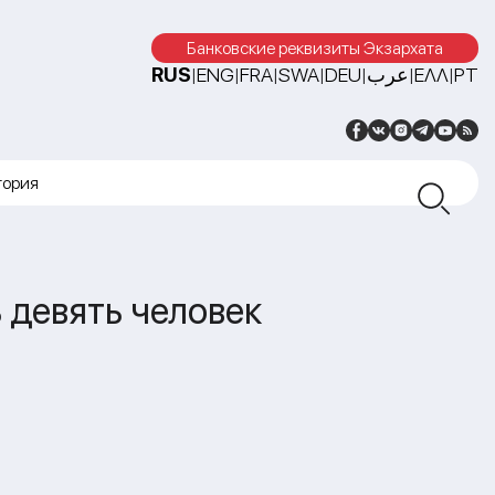
Банковские реквизиты Экзархата
RUS
ENG
FRA
SWA
DEU
عرب
ΕΛΛ
PT
|
|
|
|
|
|
|
тория
 девять человек