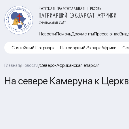
РУССКАЯ ПРАВОСЛАВНАЯ ЦЕРКОВЬ
ПАТРИАРШИЙ ЭКЗАРХАТ АФРИКИ
ОФИЦИАЛЬНЫЙ САЙТ
Новости
Помочь
Документы
Пресса о нас
Вид
Cвятейший Патриарх
Патриарший Экзарх Африки
Се
Главная
Новости
Северо-Африканская епархия
/
/
На севере Камеруна к Церк