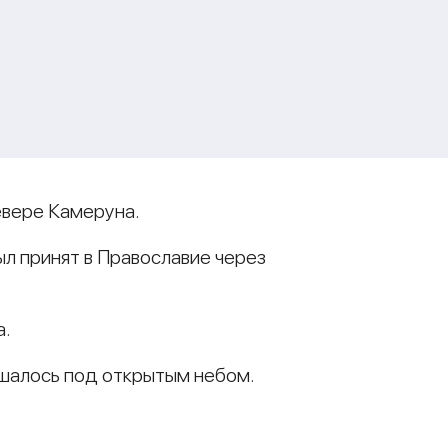
евере Камеруна.
ыл принят в Православие через
а.
шалось под открытым небом.