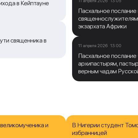
11 апреля 2026 13:05
ихода в Кейптауне
Пасхальное послание
священнослужителям
экзархата Африки
ути священника в
11 апреля 2026 13:00
Пасхальное послание
архипастырям, пасты
верным чадам Русско
 великомученика и
В Нигерии студент Томс
избранницей