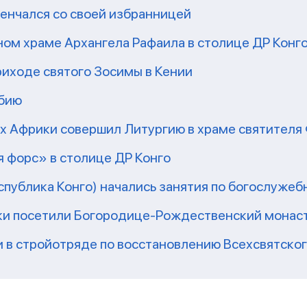
енчался со своей избранницей
ом храме Архангела Рафаила в столице ДР Конг
риходе святого Зосимы в Кении
мбию
рх Африки совершил Литургию в храме святител
 форс» в столице ДР Конго
еспублика Конго) начались занятия по богослужеб
ки посетили Богородице-Рождественский монаст
 в стройотряде по восстановлению Всехсвятско