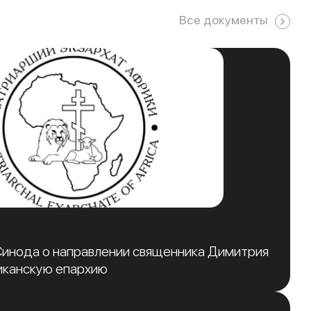
Все документы
инода о направлении священника Димитрия
иканскую епархию