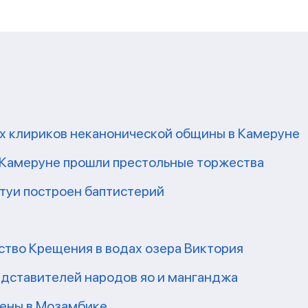
их клириков неканонической общины в Камеруне
 Камеруне прошли престольные торжества
Нтуи построен баптистерий
ство Крещения в водах озера Виктория
редставителей народов яо и манганджа
ены в Мозамбике