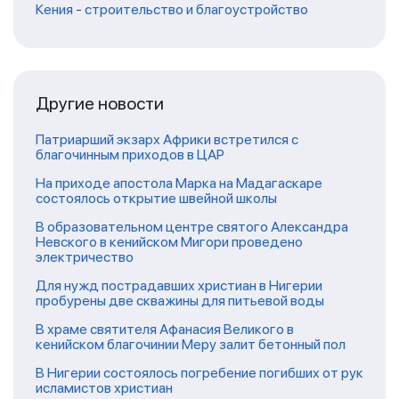
Кения
-
строительство и благоустройство
Другие новости
Патриарший экзарх Африки встретился с
благочинным приходов в ЦАР
На приходе апостола Марка на Мадагаскаре
состоялось открытие швейной школы
В образовательном центре святого Александра
Невского в кенийском Мигори проведено
электричество
Для нужд пострадавших христиан в Нигерии
пробурены две скважины для питьевой воды
В храме святителя Афанасия Великого в
кенийском благочинии Меру залит бетонный пол
В Нигерии состоялось погребение погибших от рук
исламистов христиан