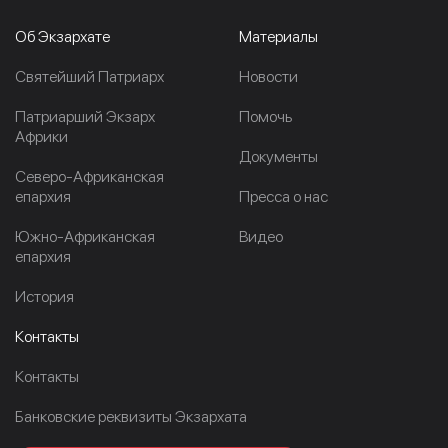
Об Экзархате
Материалы
Cвятейший Патриарх
Новости
Патриарший Экзарх
Помочь
Африки
Документы
Северо-Африканская
епархия
Пресса о нас
Южно-Африканская
Видео
епархия
История
Контакты
Контакты
Банковские реквизиты Экзархата