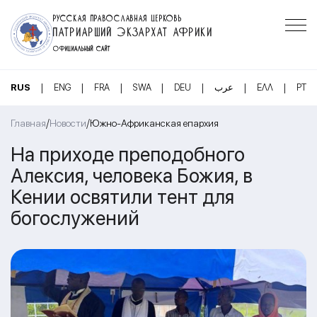
РУССКАЯ ПРАВОСЛАВНАЯ ЦЕРКОВЬ
ПАТРИАРШИЙ ЭКЗАРХАТ АФРИКИ
ОФИЦИАЛЬНЫЙ САЙТ
|
|
|
|
|
|
|
RUS
ENG
FRA
SWA
DEU
عرب
ΕΛΛ
PT
/
/
Главная
Новости
Южно-Африканская епархия
На приходе преподобного
Алексия, человека Божия, в
Кении освятили тент для
богослужений