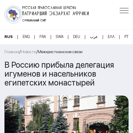
РУССКАЯ ПРАВОСЛАВНАЯ ЦЕРКОВЬ
ПАТРИАРШИЙ ЭКЗАРХАТ АФРИКИ
ОФИЦИАЛЬНЫЙ САЙТ
|
|
|
|
|
|
|
RUS
ENG
FRA
SWA
DEU
عرب
ΕΛΛ
PT
/
/
Главная
Новости
Межхристианские связи
В Россию прибыла делегация
игуменов и насельников
египетских монастырей