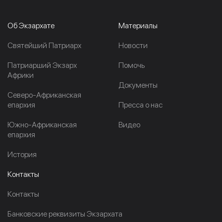
Об Экзархате
Материалы
Cвятейший Патриарх
Новости
Патриарший Экзарх
Помочь
Африки
Документы
Северо-Африканская
епархия
Пресса о нас
Южно-Африканская
Видео
епархия
История
Контакты
Контакты
Банковские реквизиты Экзархата