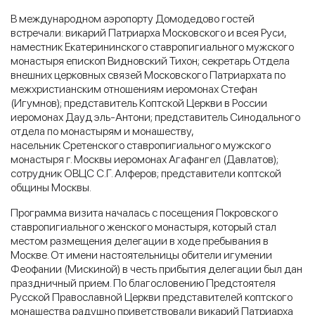
В международном аэропорту Домодедово гостей
встречали: викарий Патриарха Московского и всея Руси,
наместник Екатерининского ставропигиального мужского
монастыря епископ Видновский Тихон; секретарь Отдела
внешних церковных связей Московского Патриархата по
межхристианским отношениям иеромонах Стефан
(Игумнов); представитель Коптской Церкви в России
иеромонах Дауд эль-Антони; представитель Синодального
отдела по монастырям и монашеству,
насельник Сретенского ставропигиального мужского
монастыря г. Москвы иеромонах Агафангел (Давлатов);
сотрудник ОВЦС С.Г. Алферов; представители коптской
общины Москвы.
Программа визита началась с посещения Покровского
ставропигиального женского монастыря, который стал
местом размещения делегации в ходе пребывания в
Москве. От имени настоятельницы обители игумении
Феофании (Мискиной) в честь прибытия делегации был дан
праздничный прием. По благословению Предстоятеля
Русской Православной Церкви представителей коптского
монашества радушно приветствовали викарий Патриарха