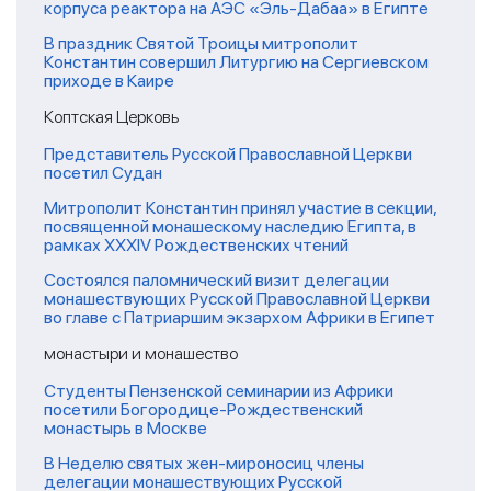
корпуса реактора на АЭС «Эль-Дабаа» в Египте
В праздник Святой Троицы митрополит
Константин совершил Литургию на Сергиевском
приходе в Каире
Коптская Церковь
Представитель Русской Православной Церкви
посетил Судан
Митрополит Константин принял участие в секции,
посвященной монашескому наследию Египта, в
рамках XXXIV Рождественских чтений
Состоялся паломнический визит делегации
монашествующих Русской Православной Церкви
во главе с Патриаршим экзархом Африки в Египет
монастыри и монашество
Студенты Пензенской семинарии из Африки
посетили Богородице-Рождественский
монастырь в Москве
В Неделю святых жен-мироносиц члены
делегации монашествующих Русской