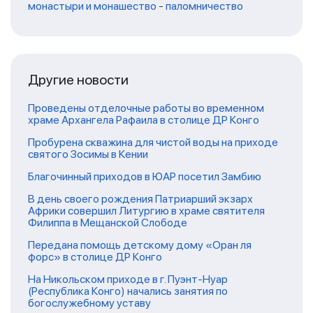
монастыри и монашество
-
паломничество
Другие новости
Проведены отделочные работы во временном
храме Архангела Рафаила в столице ДР Конго
Пробурена скважина для чистой воды на приходе
святого Зосимы в Кении
Благочинный приходов в ЮАР посетил Замбию
В день своего рождения Патриарший экзарх
Африки совершил Литургию в храме святителя
Филиппа в Мещанской Слободе
Передана помощь детскому дому «Оран ля
форс» в столице ДР Конго
На Никольском приходе в г. Пуэнт-Нуар
(Республика Конго) начались занятия по
богослужебному уставу