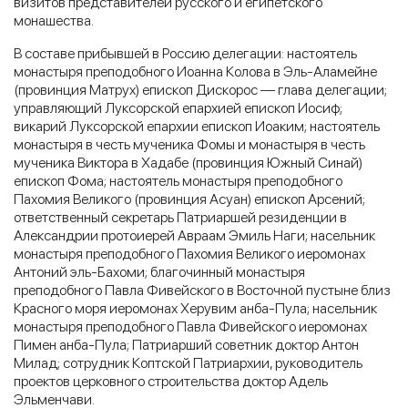
визитов представителей русского и египетского
монашества.
В составе прибывшей в Россию делегации: настоятель
монастыря преподобного Иоанна Колова в Эль-Аламейне
(провинция Матрух) епископ Дискорос — глава делегации;
управляющий Луксорской епархией епископ Иосиф;
викарий Луксорской епархии епископ Иоаким; настоятель
монастыря в честь мученика Фомы и монастыря в честь
мученика Виктора в Хадабе (провинция Южный Синай)
епископ Фома; настоятель монастыря преподобного
Пахомия Великого (провинция Асуан) епископ Арсений;
ответственный секретарь Патриаршей резиденции в
Александрии протоиерей Авраам Эмиль Наги; насельник
монастыря преподобного Пахомия Великого иеромонах
Антоний эль-Бахоми; благочинный монастыря
преподобного Павла Фивейского в Восточной пустыне близ
Красного моря иеромонах Херувим анба-Пула; насельник
монастыря преподобного Павла Фивейского иеромонах
Пимен анба-Пула; Патриарший советник доктор Антон
Милад; сотрудник Коптской Патриархии, руководитель
проектов церковного строительства доктор Адель
Эльменчави.