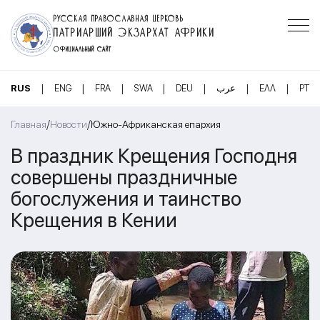
РУССКАЯ ПРАВОСЛАВНАЯ ЦЕРКОВЬ
ПАТРИАРШИЙ ЭКЗАРХАТ АФРИКИ
ОФИЦИАЛЬНЫЙ САЙТ
|
|
|
|
|
|
|
RUS
ENG
FRA
SWA
DEU
عرب
ΕΛΛ
PT
/
/
Главная
Новости
Южно-Африканская епархия
В праздник Крещения Господня
совершены праздничные
богослужения и таинство
Крещения в Кении