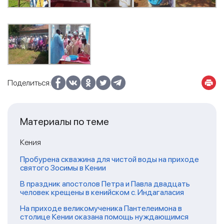
Поделиться:
Материалы по теме
Кения
Пробурена скважина для чистой воды на приходе
святого Зосимы в Кении
В праздник апостолов Петра и Павла двадцать
человек крещены в кенийском с. Индагаласия
На приходе великомученика Пантелеимона в
столице Кении оказана помощь нуждающимся