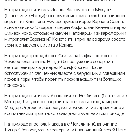
На приходе святителя Иоанна Златоуста в с. Мукунья
(благочиние Нанди) богослужение возглавил благочинный
иерей Тит Кипнгени. Ему сослужили иерей Варнава Сайна,
новые клирики Экзархата иерей Амфилохий Кеннет и иерей
Симеон Роно, которых накануне Патриарший экзарх Африки
митрополит Зарайский Константин принял во время своего
архипастырского визита в Кению.
На приходе преподобного Стилиана Пафлагонского в с.
Чемобо (благочиние Нанди) богослужение совершил
настоятель прихода иерей Иосиф Косгей. После
богослужения священник вместе с верующими совершили
поход в горы, чтобы посетить проживающих там болящих
прихожан.
На приходе святителя Афанасия в с. Ньябигеге (благочиние
Мигори) Литургию совершил настоятель прихода иерей
Феодор Ондоро. За богослужением молились прихожане и
воспитанники приюта, который действует на этом приходе.
На приходе апостола Иакова в с. Чекалини (благочиние
Лугари) богослужение совершили благочинный иерей Петр