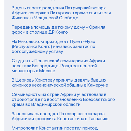
В день своего рождения Патриарший экзарх
Африки совершил Литургию в храме святителя
Филиппа в Мещанской Слободе
Передана помощь детскому дому «Оран ля
форс» в столице ДР Конго
На Никольском приходе в г. Пуэнт-Нуар
(Республика Конго) начались занятия по
богослужебному уставу
Студенты Пензенской семинарии из Африки
посетили Богородице-Рождественский
монастырь в Москве
В Церковь Христову приняты девять бывших
клириков неканонической общины в Камеруне
Семинаристы из стран Африки участвовали в
стройотряде по восстановлению Всехсвятского
храма во Владимирской области
Завершилась поездка Патриаршего экзарха
Африки митрополита Константина в Танзанию
Митрополит Константин посетил приход