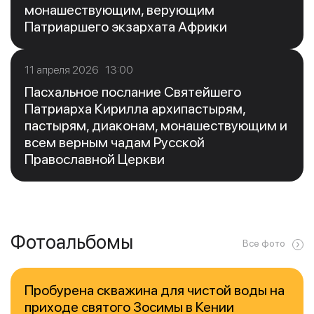
монашествующим, верующим
Патриаршего экзархата Африки
11 апреля 2026 13:00
Пасхальное послание Святейшего
Патриарха Кирилла архипастырям,
пастырям, диаконам, монашествующим и
всем верным чадам Русской
Православной Церкви
Фотоальбомы
Все фото
Пробурена скважина для чистой воды на
приходе святого Зосимы в Кении