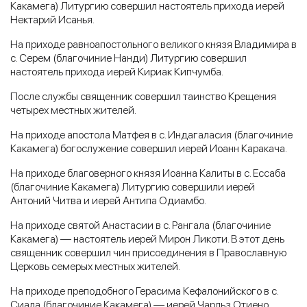
Какамега) Литургию совершил настоятель прихода иерей
Нектарий Исанья.
На приходе равноапостольного великого князя Владимира в
с. Серем (благочиние Нанди) Литургию совершил
настоятель прихода иерей Кириак Кипчумба.
После службы священник совершил таинство Крещения
четырех местных жителей.
На приходе апостола Матфея в с. Индагаласия (благочиние
Какамега) богослужение совершил иерей Иоанн Каракача.
На приходе благоверного князя Иоанна Калиты в с. Ессаба
(благочиние Какамега) Литургию совершили иерей
Антоний Читва и иерей Антипа Одиамбо.
На приходе святой Анастасии в с. Рангала (благочиние
Какамега) — настоятель иерей Мирон Ликоти. В этот день
священник совершил чин присоединения в Православную
Церковь семерых местных жителей.
На приходе преподобного Герасима Кефалонийского в с.
Сиала (благочиние Какамега) — иерей Чарльз Отиено.