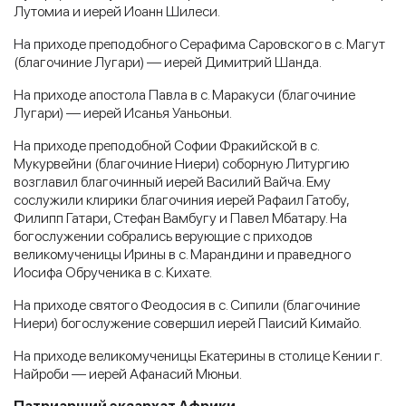
Лутомиа и иерей Иоанн Шилеси.
На приходе преподобного Серафима Саровского в с. Магут
(благочиние Лугари) — иерей Димитрий Шанда.
На приходе апостола Павла в с. Маракуси (благочиние
Лугари) — иерей Исанья Уаньоньи.
На приходе преподобной Софии Фракийской в с.
Мукурвейни (благочиние Ниери) соборную Литургию
возглавил благочинный иерей Василий Вайча. Ему
сослужили клирики благочиния иерей Рафаил Гатобу,
Филипп Гатари, Стефан Вамбугу и Павел Мбатару. На
богослужении собрались верующие с приходов
великомученицы Ирины в с. Марандини и праведного
Иосифа Обрученика в с. Кихате.
На приходе святого Феодосия в с. Сипили (благочиние
Ниери) богослужение совершил иерей Паисий Кимайо.
На приходе великомученицы Екатерины в столице Кении г.
Найроби — иерей Афанасий Мюньи.