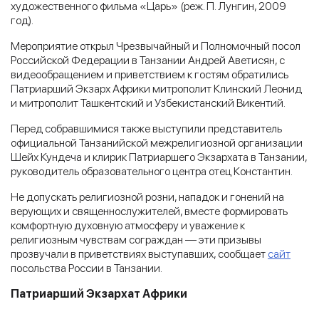
художественного фильма «Царь» (реж. П. Лунгин, 2009
год).
Мероприятие открыл Чрезвычайный и Полномочный посол
Российской Федерации в Танзании Андрей Аветисян, с
видеообращением и приветствием к гостям обратились
Патриарший Экзарх Африки митрополит Клинский Леонид
и митрополит Ташкентский и Узбекистанский Викентий.
Перед собравшимися также выступили представитель
официальной Танзанийской межрелигиозной организации
Шейх Кундеча и клирик Патриаршего Экзархата в Танзании,
руководитель образовательного центра отец Константин.
Не допускать религиозной розни, нападок и гонений на
верующих и священнослужителей, вместе формировать
комфортную духовную атмосферу и уважение к
религиозным чувствам сограждан — эти призывы
прозвучали в приветствиях выступавших, сообщает
сайт
посольства России в Танзании.
Патриарший Экзархат Африки