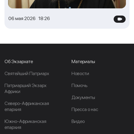
06 мая 2026 18:26
Об Экзархате
Материалы
Cвятейший Патриарх
Новости
Патриарший Экзарх
Помочь
Африки
Документы
Северо-Африканская
епархия
Пресса о нас
Южно-Африканская
Видео
епархия