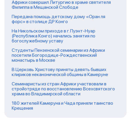
Африки совершил Литургию в храме святителя
Филиппа в Мещанской Слободе
Передана помощь детскому дому «Оран ля
форс» в столице ДР Конго
На Никольском приходе в г. Пуэнт-Нуар
(Республика Конго) начались занятия по
богослужебному уставу
Студенты Пензенской семинарии из Африки
посетили Богородице-Рождественский
монастырь в Москве
В Церковь Христову приняты девять бывших
клириков неканонической общины в Камеруне
Семинаристы из стран Африки участвовали в
стройотряде по восстановлению Всехсвятского
храма во Владимирской области
180 жителей Камеруна и Чада приняли таинство
Крещения