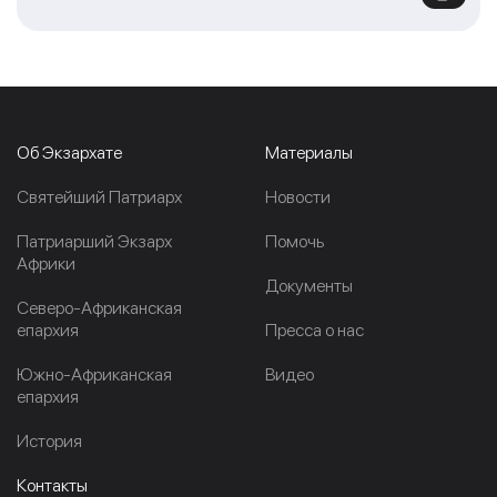
Об Экзархате
Материалы
Cвятейший Патриарх
Новости
Патриарший Экзарх
Помочь
Африки
Документы
Северо-Африканская
епархия
Пресса о нас
Южно-Африканская
Видео
епархия
История
Контакты