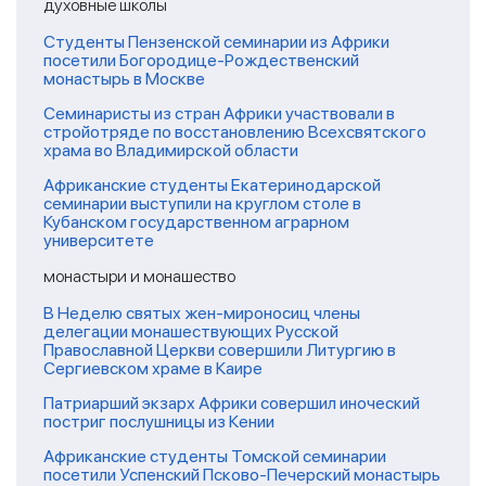
духовные школы
Студенты Пензенской семинарии из Африки
посетили Богородице-Рождественский
монастырь в Москве
Семинаристы из стран Африки участвовали в
стройотряде по восстановлению Всехсвятского
храма во Владимирской области
Африканские студенты Екатеринодарской
семинарии выступили на круглом столе в
Кубанском государственном аграрном
университете
монастыри и монашество
В Неделю святых жен-мироносиц члены
делегации монашествующих Русской
Православной Церкви совершили Литургию в
Сергиевском храме в Каире
Патриарший экзарх Африки совершил иноческий
постриг послушницы из Кении
Африканские студенты Томской семинарии
посетили Успенский Псково-Печерский монастырь