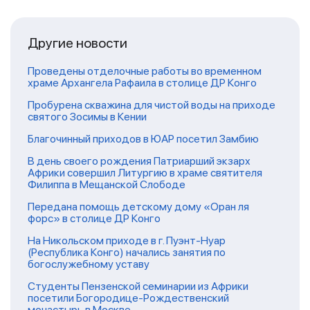
Другие новости
Проведены отделочные работы во временном
храме Архангела Рафаила в столице ДР Конго
Пробурена скважина для чистой воды на приходе
святого Зосимы в Кении
Благочинный приходов в ЮАР посетил Замбию
В день своего рождения Патриарший экзарх
Африки совершил Литургию в храме святителя
Филиппа в Мещанской Слободе
Передана помощь детскому дому «Оран ля
форс» в столице ДР Конго
На Никольском приходе в г. Пуэнт-Нуар
(Республика Конго) начались занятия по
богослужебному уставу
Студенты Пензенской семинарии из Африки
посетили Богородице-Рождественский
монастырь в Москве