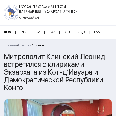
РУССКАЯ ПРАВОСЛАВНАЯ ЦЕРКОВЬ
ПАТРИАРШИЙ ЭКЗАРХАТ АФРИКИ
ОФИЦИАЛЬНЫЙ САЙТ
|
|
|
|
|
|
|
RUS
ENG
FRA
SWA
DEU
عرب
ΕΛΛ
PT
/
/
Главная
Новости
Экзарх
Митрополит Клинский Леонид
встретился с клириками
Экзархата из Кот-д’Ивуара и
Демократической Республики
Конго