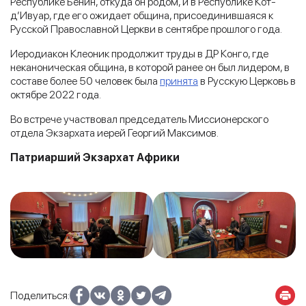
Республике Бенин, откуда он родом, и в Республике Кот-
д’Ивуар, где его ожидает община, присоединившаяся к
Русской Православной Церкви в сентябре прошлого года.
Иеродиакон Клеоник продолжит труды в ДР Конго, где
неканоническая община, в которой ранее он был лидером, в
составе более 50 человек была
принята
в Русскую Церковь в
октябре 2022 года.
Во встрече участвовал председатель Миссионерского
отдела Экзархата иерей Георгий Максимов.
Патриарший Экзархат Африки
Поделиться: