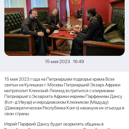
15 мая 2023 16:49
15 мая 2023 года на Патриаршем подворье храма Всех
святых на Кулишках г. Москвы Патриарший Экзарх Африки
митрополит Клинский Леонид встретился с клириками
Патриаршего Экзархата Африки иереем Парфением Дансу
(Кот-д’Ивуар) и иеродиаконом Клеоником (Мадуду)
(Демократическая Республика Конго) накануне их отъезда в
свои страны.
Иерей Парфеий Дансу будет окормлять общины в