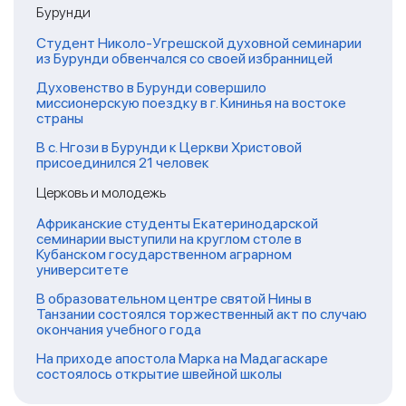
Бурунди
Студент Николо-Угрешской духовной семинарии
из Бурунди обвенчался со своей избранницей
Духовенство в Бурунди совершило
миссионерскую поездку в г. Кининья на востоке
страны
В с. Нгози в Бурунди к Церкви Христовой
присоединился 21 человек
Церковь и молодежь
Африканские студенты Екатеринодарской
семинарии выступили на круглом столе в
Кубанском государственном аграрном
университете
В образовательном центре святой Нины в
Танзании состоялся торжественный акт по случаю
окончания учебного года
На приходе апостола Марка на Мадагаскаре
состоялось открытие швейной школы