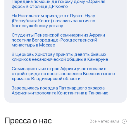
Передана помощь детскому дому «Оран ля
форс» в столице ДР Конго
На Никольском приходе в г. Пуэнт-Нуар
(Республика Конго) начались занятия по
богослужебному уставу
Студенты Пензенской семинарии из Африки
посетили Богородице-Рождественский
монастырь в Москве
В Церковь Христову приняты девять бывших
клириков неканонической общины в Камеруне
Семинаристы из стран Африки участвовали в
стройотряде по восстановлению Всехсвятского
храма во Владимирской области
Завершилась поездка Патриаршего экзарха
Африки митрополита Константина в Танзанию
Пресса о нас
Все материалы