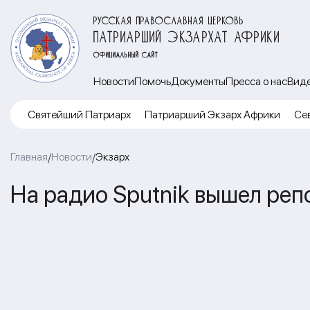
РУССКАЯ ПРАВОСЛАВНАЯ ЦЕРКОВЬ
ПАТРИАРШИЙ ЭКЗАРХАТ АФРИКИ
ОФИЦИАЛЬНЫЙ САЙТ
Новости
Помочь
Документы
Пресса о нас
Вид
Cвятейший Патриарх
Патриарший Экзарх Африки
Се
Главная
Новости
Экзарх
/
/
На радио Sputnik вышел ре