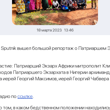
18 марта 2023 13:46
о Sputnik вышел большой репортаж о Патриаршем 
частие: Патриарший Экзарх Африки митрополит Кл
ходов Патриаршего Экзархата в Нигерии архиманд
 иерей Георгий Максимов, иерей Георгий Чабвера 
радио по
ссылке
.
о том, в каком бедственном положении находились