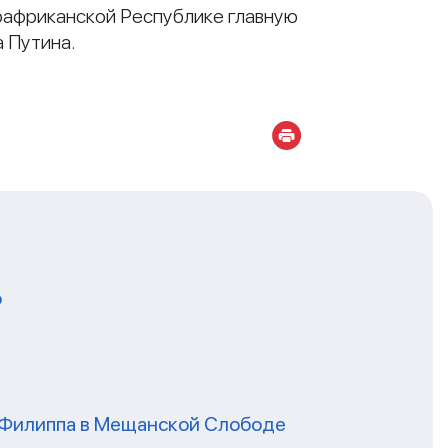
ноафриканской Республике главную
 Путина.
о
я Филиппа в Мещанской Слободе