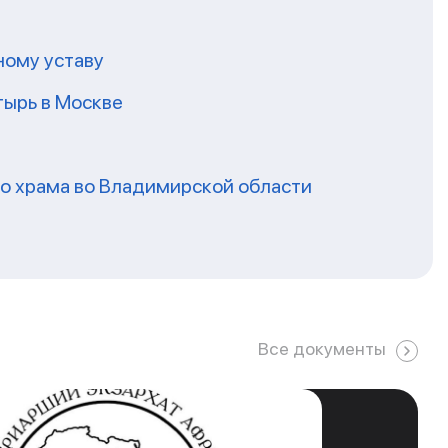
ному уставу
ырь в Москве
го храма во Владимирской области
Все документы