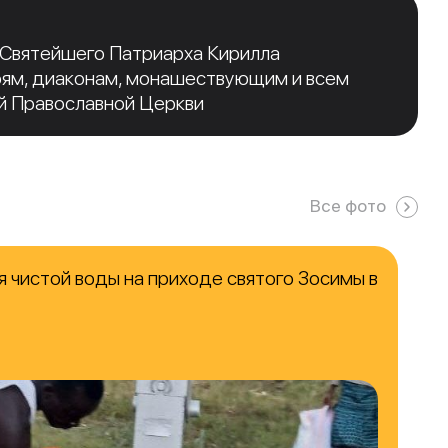
 Святейшего Патриарха Кирилла
рям, диаконам, монашествующим и всем
й Православной Церкви
Все фото
 чистой воды на приходе святого Зосимы в