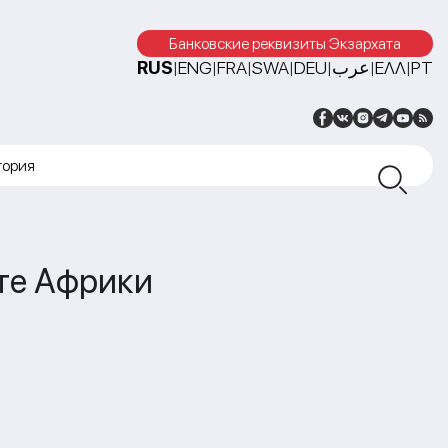
Банковские реквизиты Экзархата
RUS
ENG
FRA
SWA
DEU
عرب
ΕΛΛ
PT
|
|
|
|
|
|
|
тория
ате Африки