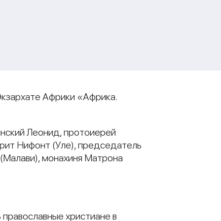
Экзархате Африки «Африка.
инский Леонид, протоиерей
рит Нифонт (Уле), председатель
(Малави), монахиня Матрона
 православные христиане в