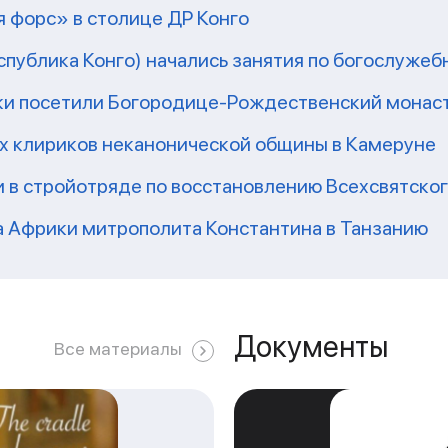
 форс» в столице ДР Конго
еспублика Конго) начались занятия по богослужеб
ки посетили Богородице-Рождественский монаст
их клириков неканонической общины в Камеруне
 в стройотряде по восстановлению Всехсвятско
а Африки митрополита Константина в Танзанию
Документы
Все материалы