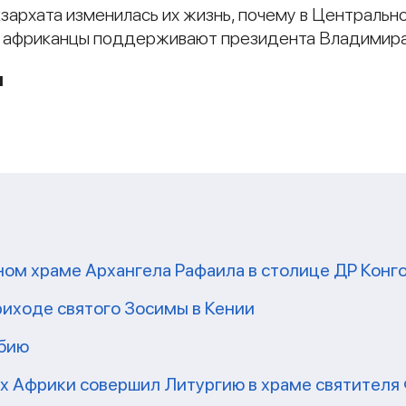
кзархата изменилась их жизнь, почему в Централь
как африканцы поддерживают президента Владимира
и
ом храме Архангела Рафаила в столице ДР Конг
риходе святого Зосимы в Кении
мбию
рх Африки совершил Литургию в храме святител