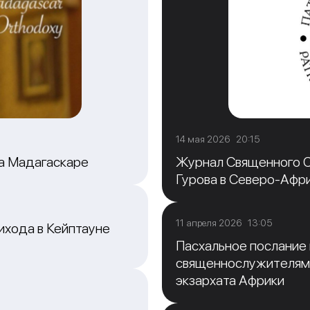
14 мая 2026 20:15
на Мадагаскаре
Журнал Священного С
Гурова в Северо-Афр
11 апреля 2026 13:05
ихода в Кейптауне
Пасхальное послание
священнослужителям
экзархата Африки