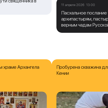
ути священника в
11 апреля 2026 13:00
Пасхальное послание
архипастырям, пасты
верным чадам Русско
м храме Архангела
Пробурена скважина для
Кении