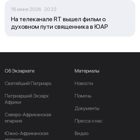
16 июня 2026 20:22
На телеканале RT вышел фильм о
духовном пути священника в ЮАР
Об Экзархате
Материалы
Cвятейший Патриарх
Новости
Патриарший Экзарх
Помочь
Африки
Документы
Северо-Африканская
епархия
Пресса о нас
Южно-Африканская
Видео
епархия