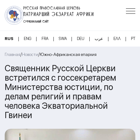
РУССКАЯ ПРАВОСЛАВНАЯ ЦЕРКОВЬ
ПАТРИАРШИЙ ЭКЗАРХАТ АФРИКИ
ОФИЦИАЛЬНЫЙ САЙТ
|
|
|
|
|
|
|
RUS
ENG
FRA
SWA
DEU
عرب
ΕΛΛ
PT
/
/
Главная
Новости
Южно-Африканская епархия
Священник Русской Церкви
встретился с госсекретарем
Министерства юстиции, по
делам религий и правам
человека Экваториальной
Гвинеи