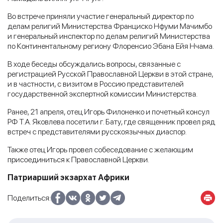
Во встрече приняли участие генеральный директор по
делам религий Министерства Франциско Нфуми Мачимбо
и генеральный инспектор по делам религий Министерства
по Континентальному региону Флоренсио Эбана Ейя Нчама.
В ходе беседы обсуждались вопросы, связанные с
регистрацией Русской Православной Церкви в этой стране,
и в частности, с визитом в Россию представителей
государственной экспертной комиссии Министерства.
Ранее, 21 апреля, отец Игорь Филоненко и почетный консул
РФ Т.А. Яковлева посетили г. Бату, где священник провел ряд
встреч с представителями русскоязычных диаспор.
Также отец Игорь провел собеседование с желающим
присоединиться к Православной Церкви.
Патриарший экзархат Африки
Поделиться: