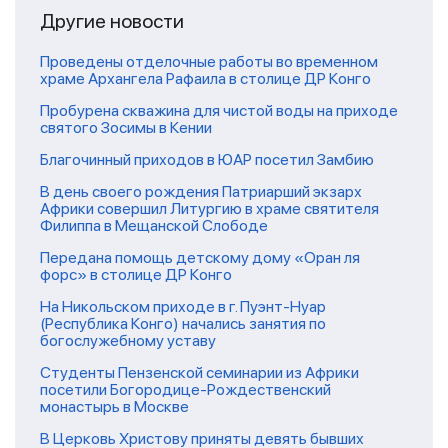
Другие новости
Проведены отделочные работы во временном
храме Архангела Рафаила в столице ДР Конго
Пробурена скважина для чистой воды на приходе
святого Зосимы в Кении
Благочинный приходов в ЮАР посетил Замбию
В день своего рождения Патриарший экзарх
Африки совершил Литургию в храме святителя
Филиппа в Мещанской Слободе
Передана помощь детскому дому «Оран ля
форс» в столице ДР Конго
На Никольском приходе в г. Пуэнт-Нуар
(Республика Конго) начались занятия по
богослужебному уставу
Студенты Пензенской семинарии из Африки
посетили Богородице-Рождественский
монастырь в Москве
В Церковь Христову приняты девять бывших