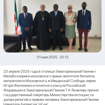
01 мая 2025 20:12
23 апреля 2025 года в столице Экваториальной Гвинеи г.
Малабо клирика московского храма святителя Филиппа,
митрополита Московского, в Мещанской Слободе, иерея
Игоря Филоненко и почетного консула Российской
Федерации в Экваториальной Гвинее Т.А. Яковлеву принял
государственный секретарь Министерства юстиции, по
делам религий и правам человека Экваториальной Гвинеи
Намадаль Билингунг Нгунг.