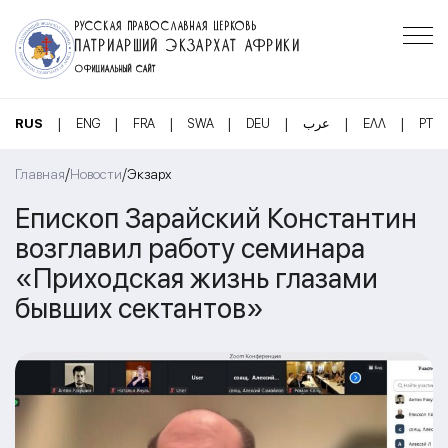
РУССКАЯ ПРАВОСЛАВНАЯ ЦЕРКОВЬ
ПАТРИАРШИЙ ЭКЗАРХАТ АФРИКИ
ОФИЦИАЛЬНЫЙ САЙТ
|
|
|
|
|
|
|
RUS
ENG
FRA
SWA
DEU
عرب
ΕΛΛ
PT
/
/
Главная
Новости
Экзарх
Епископ Зарайский Константин
возглавил работу семинара
«Приходская жизнь глазами
бывших сектантов»