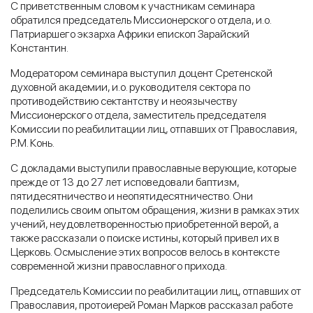
С приветственным словом к участникам семинара
обратился председатель Миссионерского отдела, и.о.
Патриаршего экзарха Африки епископ Зарайский
Константин.
Модератором семинара выступил доцент Сретенской
духовной академии, и.о. руководителя сектора по
противодействию сектантству и неоязычеству
Миссионерского отдела, заместитель председателя
Комиссии по реабилитации лиц, отпавших от Православия,
Р.М. Конь.
С докладами выступили православные верующие, которые
прежде от 13 до 27 лет исповедовали баптизм,
пятидесятничество и неопятидесятничество. Они
поделились своим опытом обращения, жизни в рамках этих
учений, неудовлетворенностью приобретенной верой, а
также рассказали о поиске истины, который привел их в
Церковь. Осмысление этих вопросов велось в контексте
современной жизни православного прихода.
Председатель Комиссии по реабилитации лиц, отпавших от
Православия, протоиерей Роман Марков рассказал работе