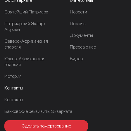
Об Экзархате
Материалы
Cвятейший Патриарх
Новости
Патриарший Экзарх
Помочь
Африки
Документы
Северо-Африканская
епархия
Пресса о нас
Южно-Африканская
Видео
епархия
История
Контакты
Контакты
Банковские реквизиты Экзархата
Сделать пожертвование