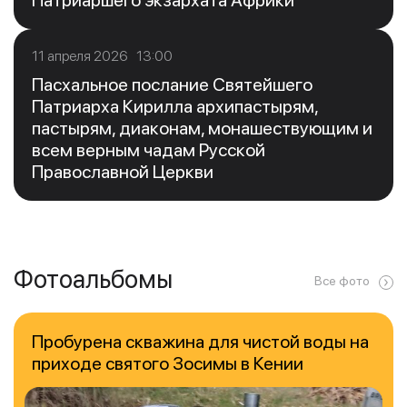
Патриаршего экзархата Африки
11 апреля 2026 13:00
Пасхальное послание Святейшего
Патриарха Кирилла архипастырям,
пастырям, диаконам, монашествующим и
всем верным чадам Русской
Православной Церкви
Фотоальбомы
Все фото
Пробурена скважина для чистой воды на
приходе святого Зосимы в Кении