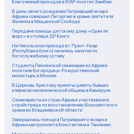
Благочинный приходов в ЮАР посетил Замбию
В день своего рождения Патриарший экзарх
Африки совершил Литургию в храме святителя
Филиппа в Мещанской Слободе
Передана помощь детскому дому «Оран ля
форс» в столице ДР Конго
На Никольском приходе в г. Пуэнт-Нуар
(Республика Конго) начались занятия по
богослужебному уставу
Студенты Пензенской семинарии из Африки
посетили Богородице-Рождественский
монастырь в Москве
В Церковь Христову приняты девять бывших
клириков неканонической общины в Камеруне
Семинаристы из стран Африки участвовали в
стройотряде по восстановлению Всехсвятского
храма во Владимирской области
Завершилась поездка Патриаршего экзарха
Африки митрополита Константина в Танзанию