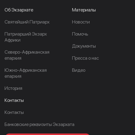
Об Экзархате
Материалы
Cвятейший Патриарх
Новости
Патриарший Экзарх
Помочь
Африки
Документы
Северо-Африканская
епархия
Пресса о нас
Южно-Африканская
Видео
епархия
История
Контакты
Контакты
Банковские реквизиты Экзархата