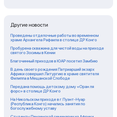
Другие новости
Проведены отделочные работы во временном
храме Архангела Рафаила в столице ДР Конго
Пробурена скважина для чистой воды на приходе
святого Зосимы в Кении
Благочинный приходов в ЮАР посетил Замбию
В день своего рождения Патриарший экзарх
Африки совершил Литургию в храме святителя
Филиппа в Мещанской Слободе
Передана помощь детскому дому «Оран ля
форс» в столице ДР Конго
На Никольском приходе в г. Пуэнт-Нуар
(Республика Конго) начались занятия по
богослужебному уставу
Студенты Пензенской семинарии из Африки